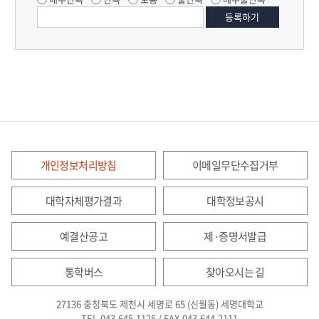
개인정보처리방침
이메일무단수집거부
대학자체평가결과
대학정보공시
예결산공고
제·증명서발급
통학버스
찾아오시는 길
27136 충청북도 제천시 세명로 65 (신월동) 세명대학교
TEL.043.645.1125 / FAX.043.644.2111