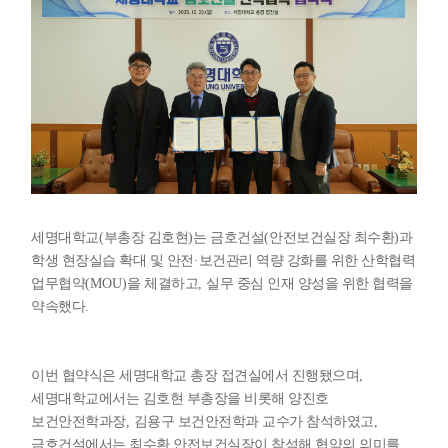
세명대학교
(
부총장 김호현
)
는 금호건설
(
안전보건실장 최수환
)
과
학생 현장실습 확대 및 안전
·
보건관리 역량 강화를 위한 산학협력
업무협약
(MOU)
을 체결하고
,
실무 중심 인재 양성을 위한 협력을
약속했다
.
이번 협약식은 세명대학교 총장 접견실에서 진행됐으며
,
세명대학교에서는 김호현 부총장을 비롯해 양진호
보건안전학과장
,
김용구 보건안전학과 교수가 참석하였고
,
금호건설에서는 최수환 안전보건실장이 참석해 협약의 의미를