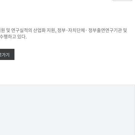
과
저널리즘연구소 소개
수업시간/결석계
건강생활학과(준비중)
심역량
구성원소개
전자출결
대학/대학원
스템공학
연구 및 자료실
강의건물 약자표시
공
출판물
성적
특별학점
학사지원
원 및 연구실적의 산업화 지원, 정부·자치단체· 정부출연연구기관 및
편의시설
교목/교화/교가
세명대 UI
대학현황
성적열람 및 정정,성적인정
수행하고 있다.
편의점
상징물
심볼마크
교직원현황
대학생활
유급
학생식당
교가
로고타입
학생현황
학사경고
학생휴게실
전용색상
시설현황
로가기
연구/산학
학년/학기 재이수
서점
시그니처
요람집
마이크로디그리
학·석사연계과정
우편취급국
세명 캐릭터
기관/시설
마이크로디그리 안내
복사실
업무추진비 집행내역
등록금심의위원회
학적변동(휴학·복학·제적·재입학)
졸업(수료)
웰니스센터
력센터
기술사업화센터
중소기업산학협력센터
SMU Story
등록금심의위원회
휴학
졸업
65번가
등록금심의위원회 회의록
상시험센터(SMCTC)
ANCHOR사업단
복학
졸업연기
소통·공감
단양군어린이급식관리지원센터
자퇴
조기졸업
러스사업추진단
단양군농촌활성화지원센터
제적
졸업논문
, 금) 이용 안내
학교기업
재입학
학년별 수료학점
증제
홈페이지가이드
획 체계
교육 체계도
특성화 체계도