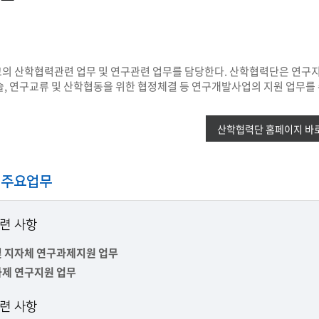
첨단바이오융합학
밥
인문사회과학연구소 소개
한의학연구소 소개
장
온라인접수시스템
건학이념
세명인재상
인재상과 5대핵
AI융합전공
연구소 조직
연구소 조직
스마트이차전지시
학술·연구활동 실적
학술·연구활동 실적
센서반도체융합전
논문집
논문집 검색
진대회
일반ㆍ경영행정복지대학원
저널리즘대학원
의 산학협력관련 업무 및 연구관련 업무를 담당한다. 산학협력단은 연구지
학생생활관
온라인접수시스템
보건진료소
체육시설
Why SMU
세명대 History
대학연혁
공지사항 및 자료실
, 연구교류 및 산학협동을 위한 협정체결 등 연구개발사업의 지원 업무를 
2020년대
연구소소개
원
2010년대
연구소 조직
2000년대
학술·연구활동 실적
산학협력단 홈페이지 바
1990년대
논문집 검색
국내대학 학점교류
전과ㆍ복수(부)전공
1980년대
전과
예결산공고(감사보고)
적립금운용현황
 주요업무
산하기관
복수(부)전공
산학협력단
세명창업보육센터
지역협
예산공고
결산공고
도심관광활성화센터
화장품·건강기능식품 임
련 사항
대학평의원회
기금운용심의회
제천시어린이·사회복지급식관리지원센터
대학평의원회
기금운용심의회
및 지자체 연구과제지원 업무
제천시농촌협약지원센터
제천시농촌활력플
통학증(월 정기권) 이용 안내
통학버스 편도(월
대학평의원회 회의록
기금운용심의회 회의록
과제 연구지원 업무
제천시탄소중립지원센터
학적부사항정정
교육과정
CHARM인
련 사항
국내외 교류현황
해외프로그램
기본방향
비전 및 전략설정과정
발전계