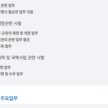
부속제천한방병원
부속충주한방병원
교환학생
 관련 업무
교양교육 체계도
전공 체계도
비교과 
해외어학연수
장학제도
장학금신청ㆍ지급
장학캘린
행시 필요한 업무 지원
국외인턴십
기관
교수노동조합
내
자기설계 해외배낭연수
캠퍼스투어
오시는길
통학버스 안내
행정관련 사항
통학버스 운행안내
 규정의 제정 및 개정 업무
통학버스 출발장소
대학생 병무행정(군입영)
전역 후 복학
서발급
관리 관련 업무 협조
교육 업무
대
예비군연대소개
전입신청안내
교육훈
실
력 및 국책사업 관련 사항
TC)
련 업무
ROTC란
학군단소개
uidance
획 및 수주 업무
전과/복수(부)·학생설계
학생설계전공 사례
ROTC제도란?
지휘관 소개
 안내 프
Q&A
제도의 특징
업무담당자 소개
임관식
학습활동
소대장 생활
봉사활동
 주요업무
후보생 및 임관 후 혜택
예도
교내교육 및 입영훈련
체육활동