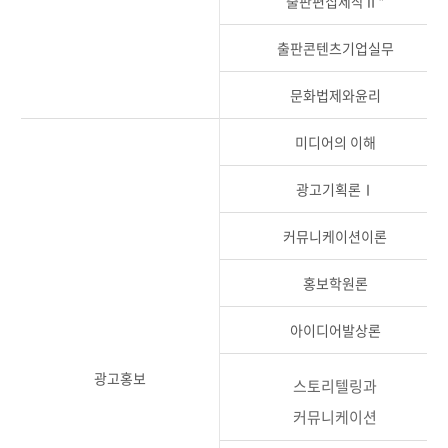
출판편집제작Ⅱ*
출판콘텐츠기업실무
문화법제와윤리
미디어의 이해
광고기획론Ⅰ
커뮤니케이션이론
홍보학원론
아이디어발상론
광고홍보
스토리텔링과
커뮤니케이션