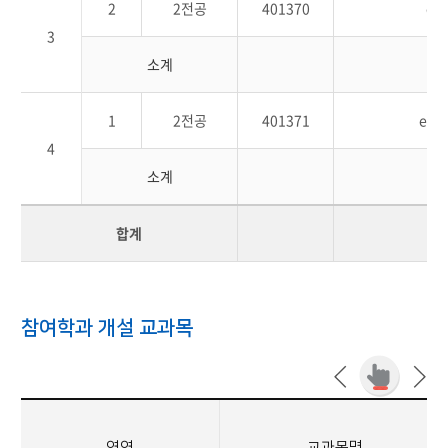
2
2전공
401370
e-
3
소계
1
2전공
401371
e-B
4
소계
합계
참여학과 개설 교과목
영역
교과목명