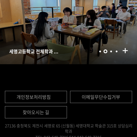
세명고등학교 전체학과 ...
SNS와 심리학
개인정보처리방침
이메일무단수집거부
찾아오시는 길
27136 충청북도 제천시 세명로 65 (신월동) 세명대학교 학술관 315호 상담심리
학과