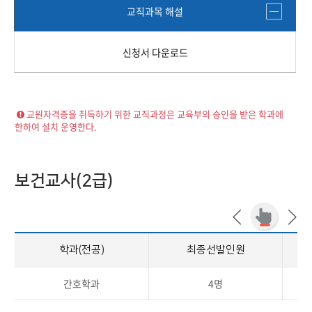
교직과목 해설
신청서 다운로드
교원자격증을 취득하기 위한 교직과정은 교육부의 승인을 받은 학과에
한하여 설치 운영한다.
보건교사(2급)
학과(전공)
최종선발인원
간호학과
4명
2