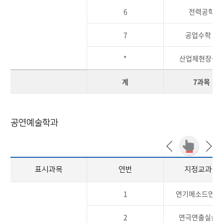
6
전력공학
7
공업수학Ⅱ
*
산업체현장실
계
7과목
공연예술학과
표시과목
연번
지정교과목
1
연기메소드연구
2
연극연출실습