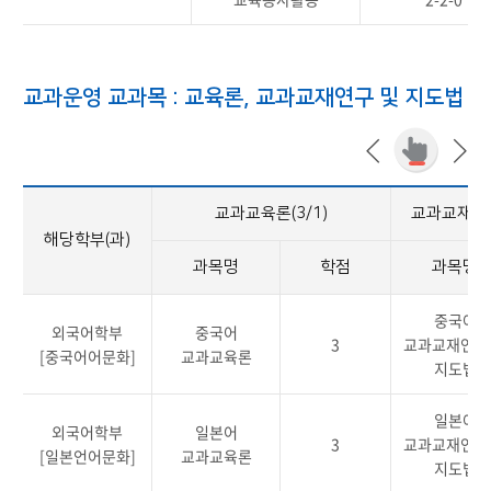
교과운영 교과목 : 교육론, 교과교재연구 및 지도법
교과교육론(3/1)
교과교재연구
해당학부(과)
과목명
학점
과목명
중국어
외국어학부
중국어
3
교과교재연구
[중국어어문화]
교과교육론
지도법
일본어
외국어학부
일본어
3
교과교재연구
[일본언어문화]
교과교육론
지도법