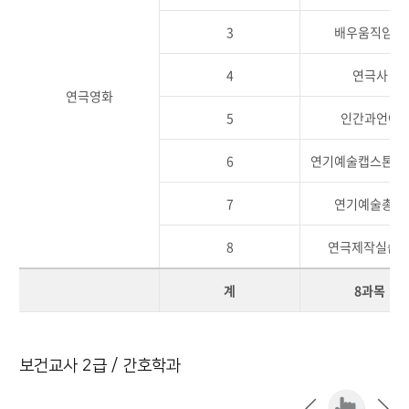
3
배우움직임Ⅱ
4
연극사
연극영화
5
인간과언어
6
연기예술캡스톤디
7
연기예술총론
8
연극제작실습
계
8과목
보건교사 2급 / 간호학과