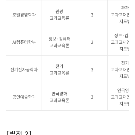
관광
관광
호텔경영학과
3
교과교재연구
교과교육론
지도법
정보·컴퓨
정보·컴퓨터
AI컴퓨터학부
3
교과교재연구
교과교육론
지도법
전기
전기
전기전자공학과
3
교과교재연구
교과교육론
지도법
연극영화
연극영화
공연예술학과
3
교과교재연구
교과교육론
지도법
[별첨 2]