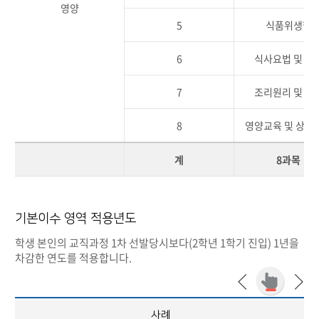
영양
5
식품위생학
6
식사요법 및 실
7
조리원리 및 실
8
영양교육 및 상담
계
8과목
기본이수 영역 적용년도
학생 본인의 교직과정 1차 선발당시보다(2학년 1학기 진입) 1년을
차감한 연도를 적용합니다.
사례