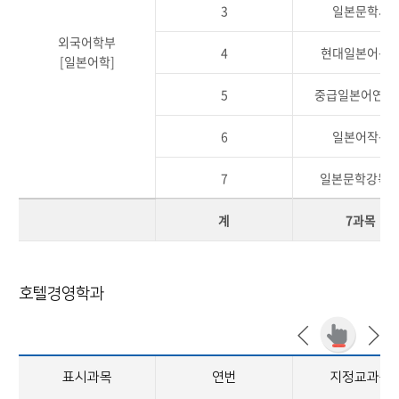
3
일본문학사
외국어학부
4
현대일본어문
[일본어학]
5
중급일본어연습
6
일본어작문
7
일본문학강독
계
7과목
호텔경영학과
표시과목
연번
지정교과목