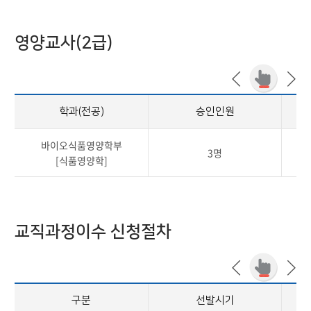
영양교사(2급)
학과(전공)
승인인원
바이오식품영양학부
3명
2
[식품영양학]
교직과정이수 신청절차
구분
선발시기