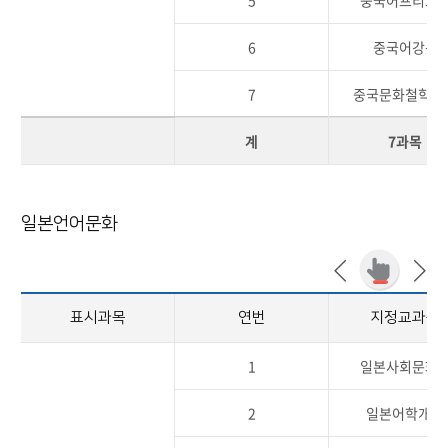
5
중국어프리토
6
중국어강독
7
중국문화철학탐
계
7과목
일본언어문화
표시과목
연번
지정교과목
1
일본사회문화
2
일본어학개론