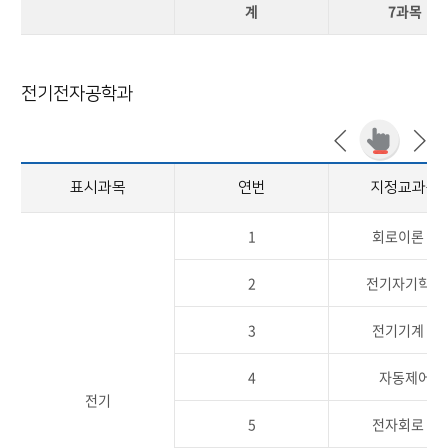
계
7과목
전기전자공학과
표시과목
연번
지정교과목
1
회로이론Ⅰ
2
전기자기학Ⅰ
3
전기기계Ⅰ
4
자동제어
전기
5
전자회로Ⅰ