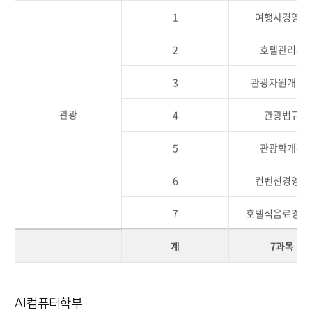
1
여행사경영론
2
호텔관리론
3
관광자원개발
관광
4
관광법규
5
관광학개론
6
컨벤션경영론
7
호텔식음료경영
계
7과목
AI컴퓨터학부