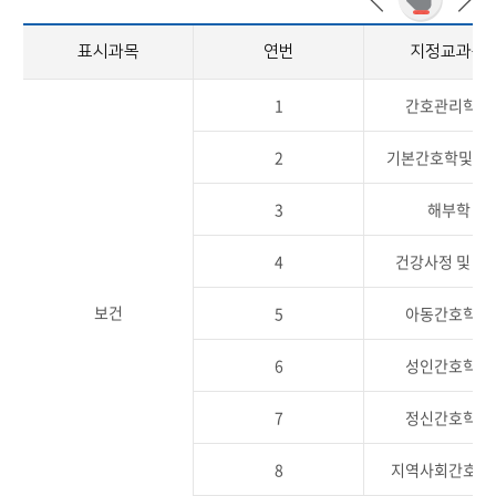
표시과목
연번
지정교과목
1
간호관리학Ⅰ
2
기본간호학및실
3
해부학
4
건강사정 및 실
보건
5
아동간호학Ⅰ
6
성인간호학Ⅲ
7
정신간호학Ⅱ
8
지역사회간호학