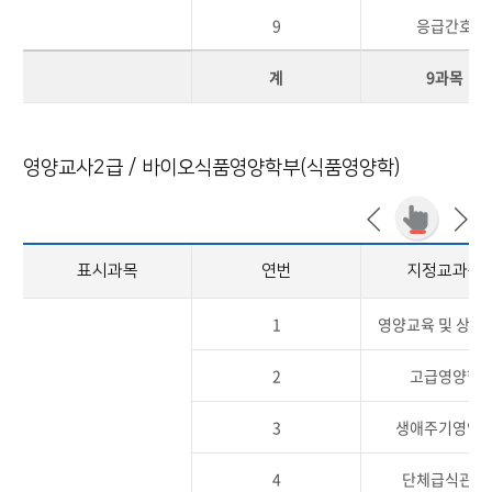
9
응급간호
계
9과목
영양교사2급 / 바이오식품영양학부(식품영양학)
표시과목
연번
지정교과목
1
영양교육 및 상담
2
고급영양학
3
생애주기영양
4
단체급식관리