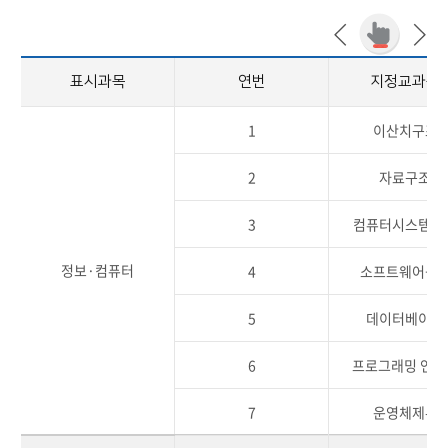
표시과목
연번
지정교과목
1
이산치구조
2
자료구조
3
컴퓨터시스템구
정보·컴퓨터
4
소프트웨어공
5
데이터베이스
6
프로그래밍 언어
7
운영체제론