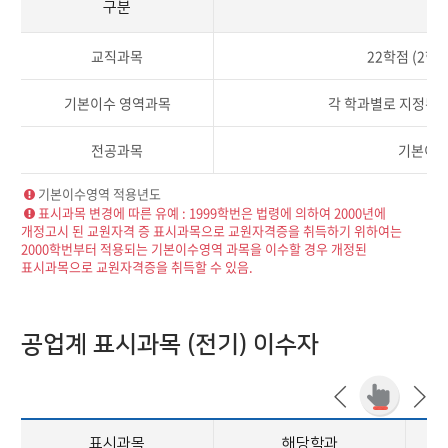
구분
교직과목
22학점 (2학
기본이수 영역과목
각 학과별로 지정된 
전공과목
기본이수
기본이수영역 적용년도
표시과목 변경에 따른 유예 : 1999학번은 법령에 의하여 2000년에
개정고시 된 교원자격 증 표시과목으로 교원자격증을 취득하기 위하여는
2000학번부터 적용되는 기본이수영역 과목을 이수할 경우 개정된
표시과목으로 교원자격증을 취득할 수 있음.
공업계 표시과목 (전기) 이수자
표시과목
해당학과