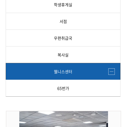
학생휴게실
서점
우편취급국
복사실
웰니스센터
65번가