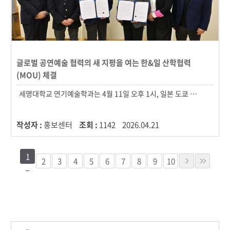
글로벌 공연예술 협력의 새 지평을 여는 한&일 산학협력
(MOU) 체결
작성자 :
홍보센터
조회 :
1142
2026.04.21
1
2
3
4
5
6
7
8
9
10