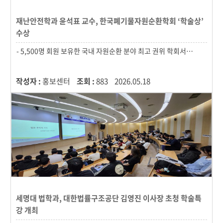
재난안전학과 윤석표 교수, 한국폐기물자원순환학회 ‘학술상’
수상
작성자 :
홍보센터
조회 :
883
2026.05.18
세명대 법학과, 대한법률구조공단 김영진 이사장 초청 학술특
강 개최