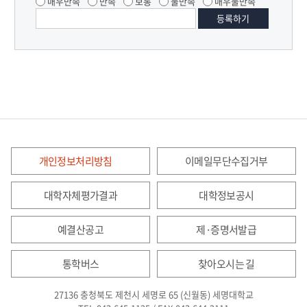
매우만족
만족
보통
불만족
매우불만족
개인정보처리방침
이메일무단수집거부
대학자체평가결과
대학정보공시
예결산공고
제·증명서발급
통학버스
찾아오시는 길
27136 충청북도 제천시 세명로 65 (신월동) 세명대학교