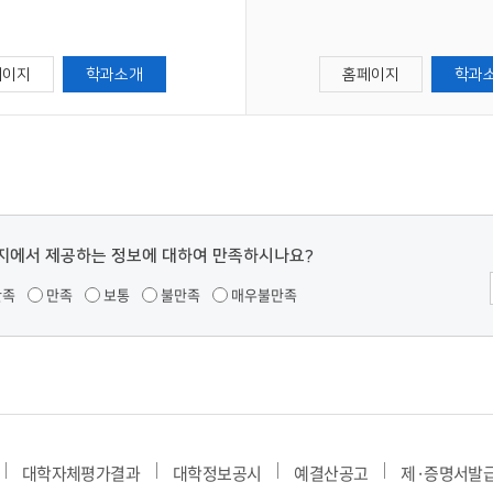
학군단 건물
내
페이지
학과소개
홈페이지
학과
SETOPIA
컴퓨터 실습실
디지털자료실
지에서 제공하는 정보에 대하여 만족하시나요?
만족
만족
보통
불만족
매우불만족
대학자체평가결과
대학정보공시
예결산공고
제·증명서발