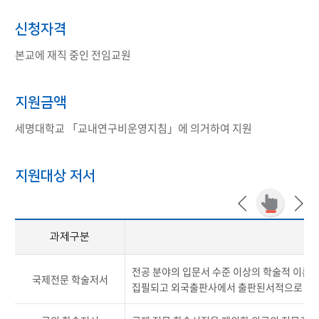
신청자격
본교에 재직 중인 전임교원
지원금액
세명대학교 「교내연구비운영지침」에 의거하여 지원
지원대상 저서
과제구분
지
전공 분야의 입문서 수준 이상의 학술적 이론
국제전문 학술저서
집필되고 외국출판사에서 출판된서적으로 다수