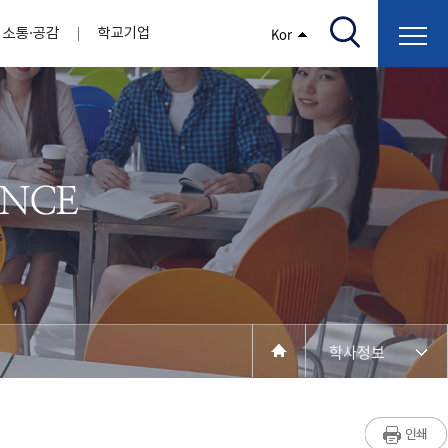
소통·공감
학교기업
Kor
/고지서출력/납부조회)
AI융합대학
부속기관
정보광장(자료실)
보건바이오대학
 기관
AI컴퓨터학부
간호학과
스마트IT학부
작업치료학과
지원
센터
대학일자리플러스센터
정보보호
학술저서발간 지원
장애학생지원센터
채용공고
인권센터
학습역량강화
, 회의록)
전기공학과
임상병리학과
개
소개
원과 친족관계에 있는 교직원 현황
전자공학과
바이오제약산업학부
경비 지원
부설연구소 학술회의 개최 경비 지원
취업진로상담
지원서비스
건축학과
바이오코스메틱학과
학생증발급
입학관리본부
수강신청
국제교류처
취ㆍ창업지원처
장애학생도우미
건설환경공학과
뷰티케어학과
수강신청
찾아오시는길
동물실험윤리위원회
환경에너지학과
바이오식품영양학부
제작학
동일과목전공인정
전기전자공학과
동물보건학과
세빈샵(온라인학생창업몰)
융합학
재수강
재난안전학과
생활체육학과
학생사회봉사
학생위원회
수강포기
학생생활관
보건진료소
예비군연대
보건안전공학과
반려동물산업학과
학사정보
계절학기
한의과대학
교양대학
연계전공
수강신청 장바구니 제도
자율전공학부
성인학습자학과
세명소개
라디오CM
출석/시험
라이프복지상담학과
저널리즘연구소
시험
건강생활학과
입학/취업