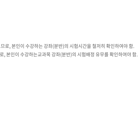
교육체계
더
국가장학금·학자금대출
므로, 본인이 수강하는 강좌(분반)의 시험시간을 철저히 확인하여야 함.
국외여행/유학
병무관련사이트
, 본인이 수강하는교과목 강좌(분반)의 시험배정 유무를 확인하여야 함.
련안내
훈련연기/보류안내
훈련장 안내
지원안내
공지사항
전공 관련
진로 컨설팅 우수사례
지원/선발절차
모집일정
전공·진로 안내영상
선발방법
선발요소/배점
지원자격
세부선발방법