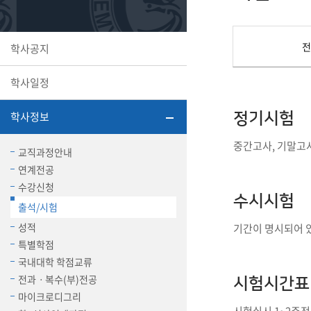
또꼬마김
학생복지
민송백일
세명교육
대학원
전
학사공지
시설이용
해카톤 경
대학소개
학사일정
평생교육
학사정보
정기시험
중간고사, 기말고사
교직과정안내
연계전공
산학협력 
수강신청
수시시험
출석/시험
성적
기간이 명시되어 
통학버스
특별학점
국내대학 학점교류
전과ㆍ복수(부)전공
시험시간표
국제교류
마이크로디그리
세명2030+
부속병원