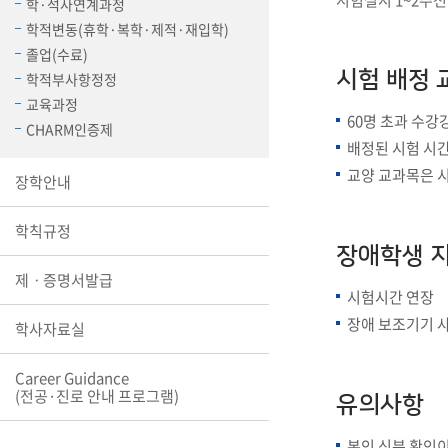
시험실시 1~2주전
학·석사연계과정
장학안내
학적변동(휴학·복학·제적·재입학)
졸업(수료)
기타 교내
시험 배정 
학적부사항정정
캠퍼스안
학칙규정
교육과정
60명 초과 수강
CHARM인증제
병무행정
배정된 시험 시
제ㆍ증명
교양 교과목은 
장학안내
발전기금
예비군연
학사자료
학칙규정
장애학생 
학군단(RO
제ㆍ증명서발급
시험시간 연장
Career G
(전공·진로
장애 보조기기 
학사자료실
로그램)
Career Guidance
(전공·진로 안내 프로그램)
유의사항
본인 신분 확인