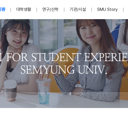
지원
대학생활
연구/산학
기관/시설
SMU Story
안내영상
단
표
MU
설립자발자취
입학홈페이지
인문예술대학
산학협력단 소개
이사장인사말
입학정보통합시스템(합격조회
연구지원
사회과학대학
지식재산권
법인소개
미디어콘텐츠창작학과
경찰학과
자매회사 및
외국어학부
행정학과
임원현황
지원
처
일반ㆍ경영행정복지대학원
학생상담/심리
교내학술연구비 지원
교육혁신·학생성공본부
일반공지
장학 및 학사안내
권익보호
국제학술지 논문게재 
대학혁신사업단
저널리즘대학원
사회봉사지원
입찰공고
아트앤산업디자인학과
법학과
이사회(개최
센터 및 조직소
실내디자인학과
부동산지적학과
학교법인 임
국제학술회의 참가경비 지원
교원(강사,겸임교원포함)채용정보
학술대회 참가
행사안내
규정집
시각·영상디자인학과
소방방재학과
onal
아
교직과정안내
교무연구처
기획실
학생처
연계전공
사무처
주요업무
패션디자인학과
경영학과
실
교직교육 목적 및 교육목표
연계전공안내
인사말
역대총장
봉사단운영
세명대학교 연구윤리
산학협력단
생명윤리위원회
공연예술학과
회계세무금융학과
이수안내
e-Book디자인ㆍ
제8,9대 총장 이용걸
영화웹툰애니메이션학과
글로벌물류학과
포츠 아카데
원처
취·창업지원처 소개
학생종합경력시스템
교직과목 해설
정밀의료인공지능
제6,7대 총장 김유성
미디어문화학부
호텔경영학과
업단
U
대학축제
학생자치기구
학생커뮤니티
신청서 다운로드
화장품생명융합학
학술정보원
학생활동
캠퍼스풍경
평생교육원
편집방송국
제5대 총장 김광림
관광경영학과
총학생회
천연물소재융합학
제4대 총장 염재선
항공서비스학과
eLap 다이
공자학원
총대의원회
제약바이오융합학
제3대 총장 권영우
광고홍보학과
MU
세명소식지
홍보동영상
홍보포스터
커뮤니티 연합회
AI천연물개발
초대학장 제1,2대 총장 김엽
사회복지학과
소
AI천연물콘텐츠
dLap 또
인문사회과학연구소
한의학연구소
상담심리학과