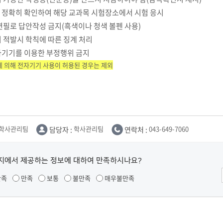
학군단 건물
 정확히 확인하여 해당 교과목 시험장소에서 시험 응시
연필로 답안작성 금지(흑색이나 청색 볼펜 사용)
내
 적발시 학칙에 따른 징계 처리
SETOPIA
컴퓨터 실습실
디지털자료실
자기기를 이용한 부정행위 금지
에 의해 전자기기 사용이 허용된 경우는 제외
학사관리팀
담당자 :
학사관리팀
연락처 :
043-649-7060
지에서 제공하는 정보에 대하여 만족하시나요?
만족
만족
보통
불만족
매우불만족