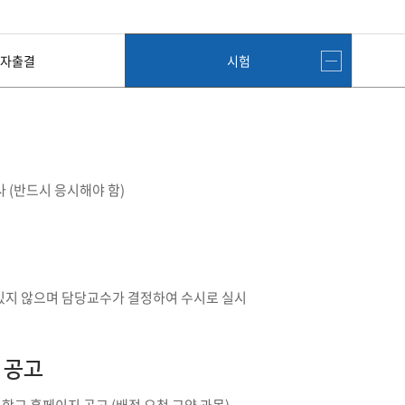
첨단바이오융합학
밥
인문사회과학연구소 소개
한의학연구소 소개
장
온라인접수시스템
건학이념
세명인재상
인재상과 5대핵
AI융합전공
연구소 조직
연구소 조직
스마트이차전지시
학술·연구활동 실적
학술·연구활동 실적
일반ㆍ경영행정복지대학원
저널리즘대학원
자출결
시험
센서반도체융합전
논문집
논문집 검색
진대회
학생생활관
온라인접수시스템
보건진료소
체육시설
Why SMU
세명대 History
대학연혁
공지사항 및 자료실
원
2020년대
연구소소개
2010년대
연구소 조직
2000년대
학술·연구활동 실적
1990년대
논문집 검색
 (반드시 응시해야 함)
국내대학 학점교류
전과ㆍ복수(부)전공
1980년대
전과
예결산공고(감사보고)
적립금운용현황
산하기관
복수(부)전공
산학협력단
세명창업보육센터
지역협
예산공고
결산공고
도심관광활성화센터
화장품·건강기능식품 임
대학평의원회
기금운용심의회
있지 않으며 담당교수가 결정하여 수시로 실시
제천시어린이·사회복지급식관리지원센터
대학평의원회
기금운용심의회
제천시농촌협약지원센터
제천시농촌활력플
통학증(월 정기권) 이용 안내
통학버스 편도(월
대학평의원회 회의록
기금운용심의회 회의록
제천시탄소중립지원센터
 공고
학적부사항정정
교육과정
CHARM인
국내외 교류현황
해외프로그램
기본방향
비전 및 전략설정과정
발전계