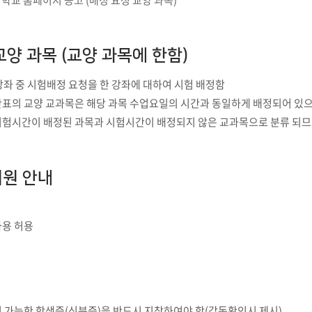
 학교 홈페이지 공고 (배정 요청 교양 과목)
부속제천한방병원
부속충주한방병원
교환학생
교양교육 체계도
전공 체계도
비교과 
해외어학연수
장학제도
장학금신청ㆍ지급
장학캘린
국외인턴십
기관
교양 과목 (교양 과목에 한함)
교수노동조합
내
자기설계 해외배낭연수
캠퍼스투어
오시는길
통학버스 안내
통학버스 운행안내
강좌 중 시험배정 요청을 한 강좌에 대하여 시험 배정함
통학버스 출발장소
간표의 교양 교과목은 해당 과목 수업요일의 시간과 동일하게 배정되어 있으
대학생 병무행정(군입영)
전역 후 복학
서발급
시험시간이 배정된 과목과 시험시간이 배정되지 않은 교과목으로 분류 되므로
대
예비군연대소개
전입신청안내
교육훈
실
지원 안내
TC)
ROTC란
학군단소개
uidance
전과/복수(부)·학생설계
학생설계전공 사례
ROTC제도란?
지휘관 소개
 안내 프
사용 허용
Q&A
제도의 특징
업무담당자 소개
임관식
학습활동
소대장 생활
봉사활동
후보생 및 임관 후 혜택
예도
교내교육 및 입영훈련
체육활동
이 가능한 학생증(신분증)을 반드시 지참하여야 함(감독확인시 제시)