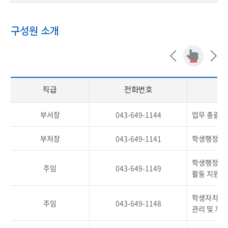
구성원 소개
직급
전화번호
부서장
043-649-1144
업무 총괄
부처장
043-649-1141
학생행정, 학
학생행정, 
주임
043-649-1149
활동 지원, 
학생자치기구
주임
043-649-1148
관리 및 지원