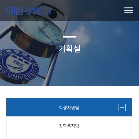
기획실
학생지원팀
장학복지팀