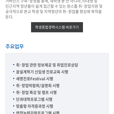
거버넌스 구축･운영을 통해, 재학생 뿐 만 아니라, 타대생 및
인근지역 청년들이 쉽게 접근할 수 있는 원스톱 취･창업지원 및
궁극적으로 본교 학생 및 지역청년의 취･창업률 향상에 목적을
둔다.
학생종합경력시스템 바로가기
주요업무
취･창업 관련 정보제공 및 취업진로상담
꿈설계학기 신입생 진로교육 시행
세명진로Festival 시행
취･창업박람회/설명회 시행
취･창업 특강 및 캠프 시행
단과대학프로그램 시행
맞춤형 자격증과정 시행
면접능력강화프로그램 시행