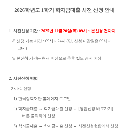
2026
학년도
1
학기 학자금대출 사전 신청 안내
1.
사전신청 기간
:
2025
년
11
월
20
일
(
목
) 09
시
~
본신청 전까지
※
신청 가능 시간
: 09
시
~ 24
시
(
단
,
신청 마감일은
09
시
~
18
시
)
※
본신청 기간은 현재 미정으로 추후 별도 공지 예정
2.
사전신청 방법
가
. PC
신청
1)
한국장학재단 홈페이지 로그인
2)
학자금대출
→
학자금대출 신청
→
[
통합신청 바로가기
]
버튼 클릭하여 신청
3)
학자금대출
→
학자금대출 신청
→
사전신청현황에서 신청