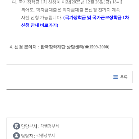
다
.
국가장학금
1
차 신청이 마감
[2025
년
12
월
26
일
(
금
) 18
시
]
되어도
,
학자금대출은 학자금대출 본신청 전까지 계속
사전 신청 가능합니다
.
(
국가장학금 및 국가근로장학금
1
차
신청 안내 바로가기
)
4.
신청 문의처
:
한국장학재단 상담센터
(
☎
1599-2000)
목록
담당부서 :
각행정부서
담당자 :
각행정부서