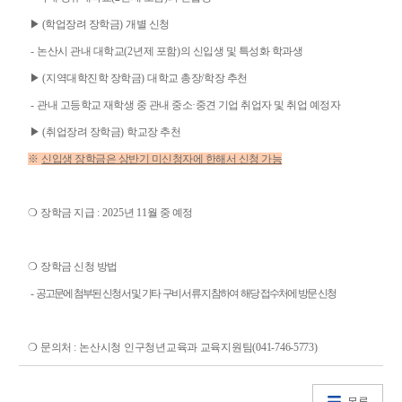
▶
(
학업장
려 장학금
)
개별 신청
-
논산시 관내
대학교
(2
년제 포함
)
의 신입생 및 특성화 학과생
▶
(
지역대학진학 장학금
)
대학교 총장
/
학장 추천
-
관
내 고등학교 재학생 중 관내 중소
·
중견 기업 취업자 및 취업 예정자
▶
(
취업장려 장학금
)
학교장 추천
※
신입생 장학금은 상반기 미신청자에 한해서 신청 가능
❍
장학금 지급
: 2025
년
11
월 중 예정
❍
장학금 신청 방법
-
공고문에 첨부된 신청서 및 기타 구비 서류 지참하여 해당 접수처에 방문 신청
❍
문의처
:
논산시청 인구청년교육과 교육지원팀
(041-746-5773)
목록