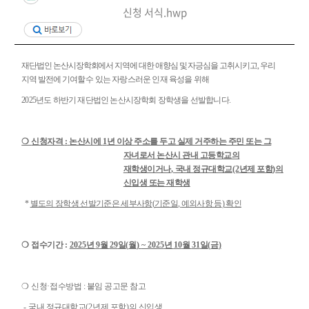
신청 서식.hwp
재단법인 논산시장학회에서 지역에 대한 애향심 및 자긍심을 고취시키고
,
우리
지역 발전에 기여할 수
있는 자랑스러운 인재 육성을 위해
2025
년도 하반기 재단법인 논산시장학회 장학생을 선발합니다
.
❍
신청자격
:
논산시에
1
년 이상 주소를 두고 실제 거주하는 주민 또는 그
자녀로서 논산시 관내 고등학교의
재학생이거나
,
국내 정규대학교
(2
년제 포함
)
의
신입생 또는 재학생
*
별도의 장학생 선발기준은 세부사항
(
기준일
,
예외사항 등
)
확인
❍
접수기간
:
2025
년
9
월
29
일
(
월
)
~ 2025
년
10
월
31
일
(
금
)
❍
신청
·
접수방법 : 붙임 공고문 참고
-
국내 정규대학교
(2
년제 포함
)
의 신입생