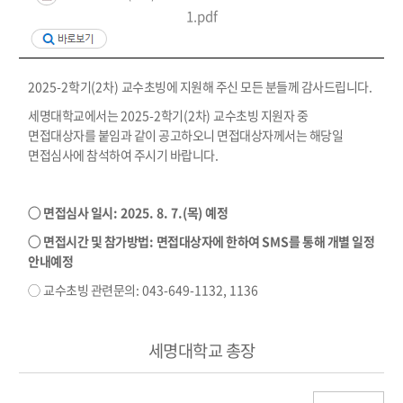
1.pdf
2025-2
학기
(2
차
)
교수초빙에 지원해 주신 모든 분들께 감사드립니다
.
세명대학교에서는
2025-2
학기
(2
차
)
교수초빙 지원자 중
면접대상자를 붙임과 같이 공고하오니 면접대상자께서는 해당일
면접심사에 참석하여 주시기 바랍니다
.
◯
면접심사 일시
: 2025. 8. 7.(
목
)
예정
◯
면접시간 및 참가방법
:
면접대상자에 한하여
SMS
를 통해 개별 일정
안내예정
◯
교수초빙 관련문의
: 043-649-1132, 1136
세명대학교 총장