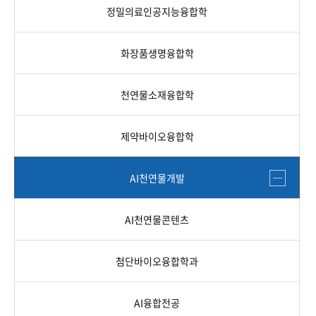
정밀의료인공지능융합학
화장품생명융합학
천연물소재융합학
제약바이오융합학
AI천연물개발
AI천연물콘텐츠
첨단바이오융합학과
AI융합전공