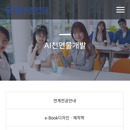
AI천연물개발
연계전공안내
e-Book디자인ㆍ제작학