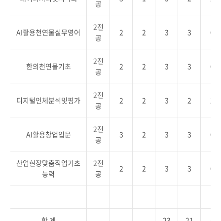
공
2전
AI활용천연물실무영어
2
2
3
3
0
공
2전
한의천연물기초
2
2
3
3
0
공
2전
디지털인체분석및평가
2
2
3
2
2
공
2전
AI활용창업입문
3
2
3
3
0
공
산업현장맞춤직업기초
2전
2
2
3
3
0
능력
공
함 계
23
21
4