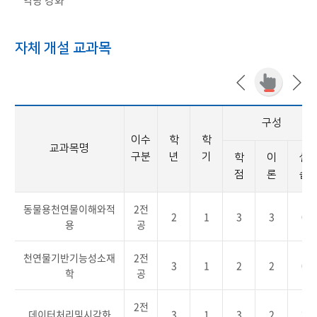
역량 강화
자체 개설 교과목
구성
이수
학
학
교과목명
구분
년
기
학
이
실
점
론
습
동물용천연물이해와적
2전
2
1
3
3
0
용
공
천연물기반기능성소재
2전
3
1
2
2
0
학
공
2전
데이터처리및시각화
3
1
3
2
2