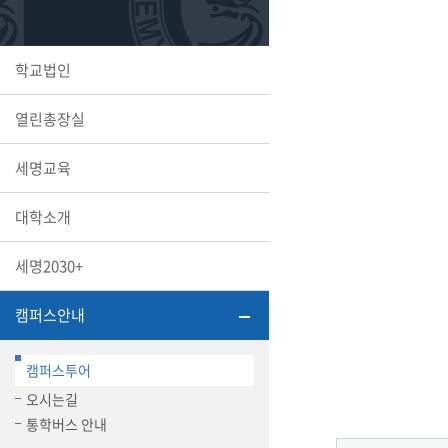
또꼬마김
학생복지
민송백일
세명교육
대학원
학교법인
시설이용
해카톤 경
대학소개
열린총장실
평생교육
세명교육
대학소개
산학협력 
세명2030+
캠퍼스안내
통학버스
캠퍼스투어
오시는길
국제교류
통학버스 안내
세명2030+
부속병원