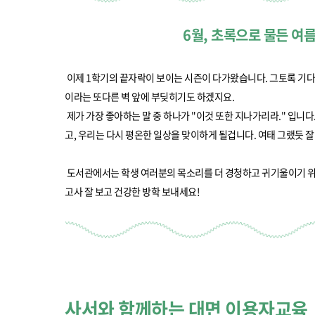
부속제천한방병원
부속충주한방병원
교환학생
교양교육 체계도
전공 체계도
비교과 
해외어학연수
장학제도
장학금신청ㆍ지급
장학캘린
6월, 초록으로 물든 여
국외인턴십
기관
교수노동조합
내
자기설계 해외배낭연수
캠퍼스투어
오시는길
통학버스 안내
이제 1학기의 끝자락이 보이는 시즌이 다가왔습니다. 그토록 기
통학버스 운행안내
이라는 또다른 벽 앞에 부딪히기도 하겠지요.
통학버스 출발장소
대학생 병무행정(군입영)
전역 후 복학
서발급
제가 가장 좋아하는 말 중 하나가 "이것 또한 지나가리라." 입니
고, 우리는 다시 평온한 일상을 맞이하게 될겁니다. 여태 그랬듯 
대
예비군연대소개
전입신청안내
교육훈
실
도서관에서는 학생 여러분의 목소리를 더 경청하고 귀기울이기 위해
고사 잘 보고 건강한 방학 보내세요!
TC)
ROTC란
학군단소개
uidance
전과/복수(부)·학생설계
학생설계전공 사례
ROTC제도란?
지휘관 소개
 안내 프
Q&A
제도의 특징
업무담당자 소개
임관식
학습활동
소대장 생활
봉사활동
후보생 및 임관 후 혜택
예도
사서와 함께하는 대면 이용자교육
교내교육 및 입영훈련
체육활동