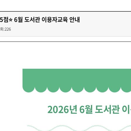
첨단바이오융합학
밥
인문사회과학연구소 소개
한의학연구소 소개
장
온라인접수시스템
건학이념
세명인재상
인재상과 5대핵
AI융합전공
연구소 조직
연구소 조직
스마트이차전지시
학술·연구활동 실적
학술·연구활동 실적
5점⭐ 6월 도서관 이용자교육 안내
일반ㆍ경영행정복지대학원
저널리즘대학원
센서반도체융합전
논문집
논문집 검색
진대회
회:226
학생생활관
온라인접수시스템
보건진료소
체육시설
Why SMU
세명대 History
대학연혁
공지사항 및 자료실
원
2020년대
연구소소개
2010년대
연구소 조직
2000년대
학술·연구활동 실적
1990년대
논문집 검색
국내대학 학점교류
전과ㆍ복수(부)전공
1980년대
전과
예결산공고(감사보고)
적립금운용현황
산하기관
복수(부)전공
산학협력단
세명창업보육센터
지역협
예산공고
결산공고
도심관광활성화센터
화장품·건강기능식품 임
대학평의원회
기금운용심의회
제천시어린이·사회복지급식관리지원센터
대학평의원회
기금운용심의회
제천시농촌협약지원센터
제천시농촌활력플
2026년 6월 도서관 
통학증(월 정기권) 이용 안내
통학버스 편도(월
대학평의원회 회의록
기금운용심의회 회의록
제천시탄소중립지원센터
학적부사항정정
교육과정
CHARM인
국내외 교류현황
해외프로그램
기본방향
비전 및 전략설정과정
발전계