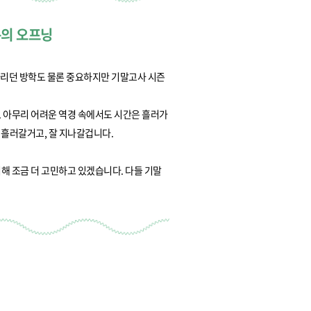
교육체계
더
국가장학금·학자금대출
름의 오프닝
다리던 방학도 물론 중요하지만 기말고사 시즌
국외여행/유학
병무관련사이트
다. 아무리 어려운 역경 속에서도 시간은 흘러가
잘 흘러갈거고, 잘 지나갈겁니다.
련안내
훈련연기/보류안내
훈련장 안내
 조금 더 고민하고 있겠습니다. 다들 기말
지원안내
공지사항
전공 관련
진로 컨설팅 우수사례
지원/선발절차
모집일정
전공·진로 안내영상
선발방법
선발요소/배점
지원자격
세부선발방법