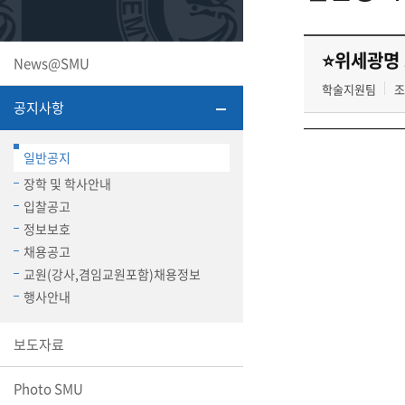
또꼬마김
학생복지
민송백일
세명교육
대학원
⭐위세광명 
News@SMU
시설이용
해카톤 경
대학소개
학술지원팀
조
공지사항
평생교육
일반공지
장학 및 학사안내
입찰공고
정보보호
산학협력 
채용공고
교원(강사,겸임교원포함)채용정보
행사안내
통학버스
보도자료
국제교류
Photo SMU
세명2030+
부속병원