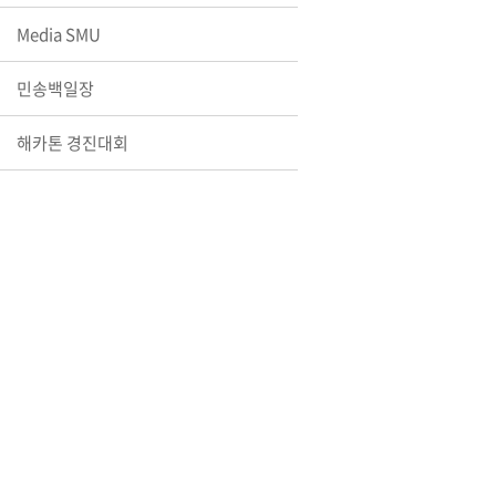
장학안내
Media SMU
기타 교내
민송백일장
캠퍼스안
학칙규정
해카톤 경진대회
병무행정
제ㆍ증명
발전기금
예비군연
학사자료
학군단(RO
Career G
(전공·진로
로그램)