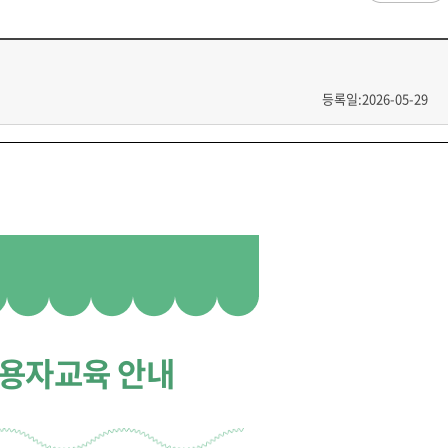
과
저널리즘연구소 소개
수업시간/결석계
심역량
구성원소개
전자출결
대학/대학원
스템공학
연구 및 자료실
강의건물 약자표시
공
출판물
성적
특별학점
학사지원
등록일:2026-05-29
편의시설
교목/교화/교가
세명대 UI
대학현황
성적열람 및 정정,성적인정
편의점
상징물
심볼마크
교직원현황
대학생활
유급
학생식당
교가
로고타입
학생현황
학사경고
학생휴게실
전용색상
시설현황
연구/산학
학년/학기 재이수
서점
시그니처
요람집
마이크로디그리
학·석사연계과정
우편취급국
세명 캐릭터
기관/시설
마이크로디그리 안내
복사실
업무추진비 집행내역
등록금심의위원회
학적변동(휴학·복학·제적·재입학)
졸업(수료)
웰니스센터
력센터
기술사업화센터
중소기업산학협력센터
SMU Story
등록금심의위원회
휴학
졸업
65번가
등록금심의위원회 회의록
상시험센터(SMCTC)
ANCHOR사업단
복학
졸업연기
소통·공감
단양군어린이급식관리지원센터
자퇴
조기졸업
러스사업추진단
단양군농촌활성화지원센터
이용자교육 안내
제적
졸업논문
, 금) 이용 안내
학교기업
재입학
학년별 수료학점
증제
홈페이지가이드
획 체계
교육 체계도
특성화 체계도