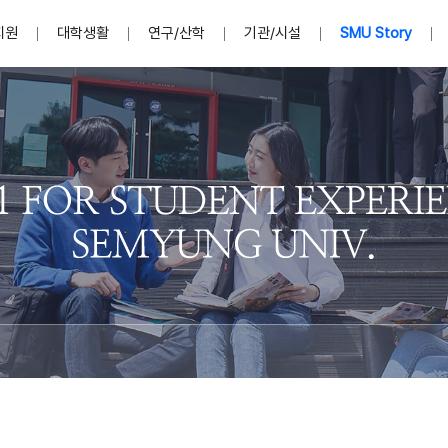
지원
대학생활
연구/산학
기관/시설
SMU Story
안내영상
단
표
MU
설립자발자취
입학홈페이지
인문예술대학
산학협력단 소개
이사장인사말
입학정보통합시스템(합격조회
연구지원
사회과학대학
지식재산권
법인소개
미디어콘텐츠창작학과
경찰학과
자매회사 및
외국어학부
행정학과
임원현황
지원
처
일반ㆍ경영행정복지대학원
학생상담/심리
교내학술연구비 지원
교육혁신·학생성공본부
일반공지
장학 및 학사안내
권익보호
국제학술지 논문게재 
대학혁신사업단
저널리즘대학원
사회봉사지원
입찰공고
아트앤산업디자인학과
법학과
이사회(개최
센터 및 조직소
실내디자인학과
부동산지적학과
학교법인 임
국제학술회의 참가경비 지원
교원(강사,겸임교원포함)채용정보
학술대회 참가
행사안내
규정집
시각·영상디자인학과
소방방재학과
onal
아
교직과정안내
교무연구처
기획실
학생처
연계전공
사무처
주요업무
패션디자인학과
경영학과
실
교직교육 목적 및 교육목표
연계전공안내
인사말
역대총장
봉사단운영
세명대학교 연구윤리
산학협력단
생명윤리위원회
공연예술학과
회계세무금융학과
이수안내
e-Book디자인ㆍ
제8,9대 총장 이용걸
영화웹툰애니메이션학과
글로벌물류학과
포츠 아카데
원처
취·창업지원처 소개
학생종합경력시스템
교직과목 해설
정밀의료인공지능
제6,7대 총장 김유성
미디어문화학부
호텔경영학과
업단
U
대학축제
학생자치기구
학생커뮤니티
신청서 다운로드
화장품생명융합학
학술정보원
학생활동
캠퍼스풍경
평생교육원
편집방송국
제5대 총장 김광림
관광경영학과
총학생회
천연물소재융합학
제4대 총장 염재선
항공서비스학과
eLap 다이
공자학원
총대의원회
제약바이오융합학
제3대 총장 권영우
광고홍보학과
MU
세명소식지
홍보동영상
홍보포스터
커뮤니티 연합회
AI천연물개발
초대학장 제1,2대 총장 김엽
사회복지학과
소
AI천연물콘텐츠
dLap 또
인문사회과학연구소
한의학연구소
상담심리학과