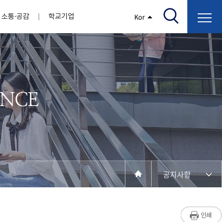
소통·공감
학교기업
Kor
/고지서출력/납부조회)
AI융합대학
부속기관
정보광장(자료실)
보건바이오대학
 기관
AI컴퓨터학부
간호학과
스마트IT학부
작업치료학과
지원
센터
대학일자리플러스센터
정보보호
학술저서발간 지원
장애학생지원센터
채용공고
인권센터
학습역량강화
, 회의록)
전기공학과
임상병리학과
개
소개
원과 친족관계에 있는 교직원 현황
전자공학과
바이오제약산업학부
경비 지원
부설연구소 학술회의 개최 경비 지원
취업진로상담
지원서비스
건축학과
바이오코스메틱학과
학생증발급
입학관리본부
수강신청
국제교류처
취ㆍ창업지원처
장애학생도우미
건설환경공학과
뷰티케어학과
수강신청
찾아오시는길
동물실험윤리위원회
환경에너지학과
바이오식품영양학부
제작학
동일과목전공인정
전기전자공학과
동물보건학과
세빈샵(온라인학생창업몰)
융합학
재수강
재난안전학과
생활체육학과
학생사회봉사
학생위원회
수강포기
학생생활관
보건진료소
예비군연대
보건안전공학과
반려동물산업학과
공지사항
계절학기
한의과대학
교양대학
연계전공
수강신청 장바구니 제도
자율전공학부
성인학습자학과
세명소개
라디오CM
출석/시험
라이프복지상담학과
저널리즘연구소
시험
건강생활학과
입학/취업