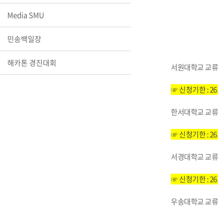
장학안내
Media SMU
기타 교내
민송백일장
캠퍼스안
학칙규정
해카톤 경진대회
병무행정
서원대학교 교류
제ㆍ증명
☞ 신청기한 : 26.
발전기금
예비군연
한서대학교 교류
학사자료
☞ 신청기한 : 26.
학군단(RO
Career G
서경대학교 교류
(전공·진로
로그램)
☞ 신청기한 : 26.
우송대학교 교류