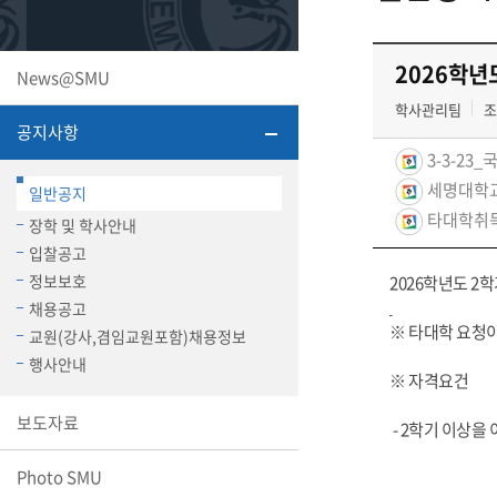
또꼬마김
학생복지
민송백일
세명교육
2026학년
News@SMU
대학원
시설이용
해카톤 경
대학소개
학사관리팀
조
공지사항
3-3-23
평생교육
세명대학교
일반공지
타대학취
장학 및 학사안내
입찰공고
정보보호
2026학년도 2
산학협력 
채용공고
※ 타대학 요청이
교원(강사,겸임교원포함)채용정보
행사안내
※ 자격요건
통학버스
보도자료
- 2학기 이상을 
국제교류
Photo SMU
세명2030+
부속병원