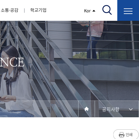
소통·공감
학교기업
Kor
/고지서출력/납부조회)
AI융합대학
부속기관
정보광장(자료실)
보건바이오대학
 기관
AI컴퓨터학부
간호학과
스마트IT학부
작업치료학과
지원
센터
대학일자리플러스센터
정보보호
학술저서발간 지원
장애학생지원센터
채용공고
인권센터
학습역량강화
, 회의록)
전기공학과
임상병리학과
개
소개
원과 친족관계에 있는 교직원 현황
전자공학과
바이오제약산업학부
경비 지원
부설연구소 학술회의 개최 경비 지원
취업진로상담
지원서비스
건축학과
바이오코스메틱학과
학생증발급
입학관리본부
수강신청
국제교류처
취ㆍ창업지원처
장애학생도우미
건설환경공학과
뷰티케어학과
수강신청
찾아오시는길
동물실험윤리위원회
환경에너지학과
바이오식품영양학부
제작학
동일과목전공인정
전기전자공학과
동물보건학과
세빈샵(온라인학생창업몰)
융합학
재수강
재난안전학과
생활체육학과
학생사회봉사
학생위원회
수강포기
학생생활관
보건진료소
예비군연대
보건안전공학과
반려동물산업학과
공지사항
계절학기
한의과대학
교양대학
연계전공
수강신청 장바구니 제도
자율전공학부
세명소개
라디오CM
출석/시험
성인학습자학과
저널리즘연구소
시험
라이프복지상담학과
입학/취업