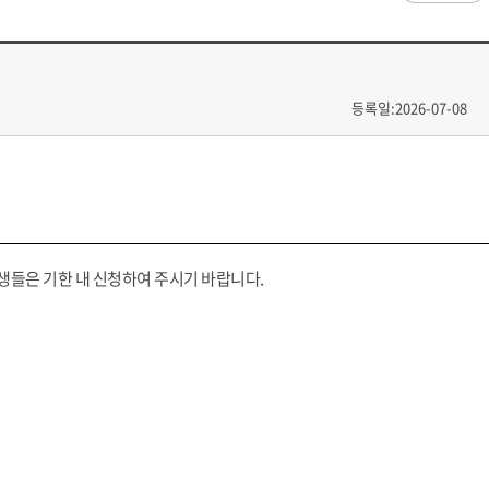
과
저널리즘연구소 소개
수업시간/결석계
건강생활학과(준비중)
심역량
구성원소개
전자출결
대학/대학원
스템공학
연구 및 자료실
강의건물 약자표시
공
출판물
성적
특별학점
학사지원
등록일:2026-07-08
편의시설
교목/교화/교가
세명대 UI
대학현황
성적열람 및 정정,성적인정
편의점
상징물
심볼마크
교직원현황
대학생활
유급
학생식당
교가
로고타입
학생현황
학사경고
학생휴게실
전용색상
시설현황
연구/산학
학년/학기 재이수
서점
시그니처
요람집
마이크로디그리
학·석사연계과정
우편취급국
세명 캐릭터
기관/시설
마이크로디그리 안내
복사실
업무추진비 집행내역
등록금심의위원회
학생들은 기한 내 신청하여 주시기 바랍니다.
학적변동(휴학·복학·제적·재입학)
졸업(수료)
웰니스센터
력센터
기술사업화센터
중소기업산학협력센터
SMU Story
등록금심의위원회
휴학
졸업
65번가
등록금심의위원회 회의록
상시험센터(SMCTC)
ANCHOR사업단
복학
졸업연기
소통·공감
단양군어린이급식관리지원센터
자퇴
조기졸업
러스사업추진단
단양군농촌활성화지원센터
제적
졸업논문
, 금) 이용 안내
학교기업
재입학
학년별 수료학점
증제
홈페이지가이드
획 체계
교육 체계도
특성화 체계도