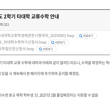
첨단바이오융합학
밥
인문사회과학연구소 소개
한의학연구소 소개
장
온라인접수시스템
건학이념
세명인재상
인재상과 5대핵
AI융합전공
연구소 조직
연구소 조직
스마트이차전지시
학술·연구활동 실적
학술·연구활동 실적
도 2학기 타대학 교류수학 안내
센서반도체융합전
논문집
논문집 검색
진대회
일반ㆍ경영행정복지대학원
저널리즘대학원
회:321
학생생활관
온라인접수시스템
보건진료소
체육시설
Why SMU
세명대 History
대학연혁
공지사항 및 자료실
2020년대
연구소소개
_국내대학교류학생에관한시행세칙_20250901.hwp
원
2010년대
연구소 조직
_타대학수학허가신청서.hwp
2000년대
학술·연구활동 실적
득학점인정신청서.hwp
1990년대
논문집 검색
국내대학 학점교류
전과ㆍ복수(부)전공
1980년대
전과
예결산공고(감사보고)
적립금운용현황
학기 타대학 교류 수학에 대하여 아래와 같이 알려드리오니, 수학을 희망하는 
산하기관
복수(부)전공
산학협력단
세명창업보육센터
지역협
예산공고
 있을 시 계속해서 본 페이지에 추가하여 공지할 예정임.
결산공고
도심관광활성화센터
화장품·건강기능식품 임
대학평의원회
기금운용심의회
제천시어린이·사회복지급식관리지원센터
대학평의원회
기금운용심의회
제천시농촌협약지원센터
제천시농촌활력플
통학증(월 정기권) 이용 안내
통학버스 편도(월
대학평의원회 회의록
기금운용심의회 회의록
이수한 본교 재학 학부생. 단, 2027년 2월 졸업예정자는 지원할 수 없음
제천시탄소중립지원센터
학적부사항정정
교육과정
CHARM인
국내외 교류현황
해외프로그램
기본방향
비전 및 전략설정과정
발전계