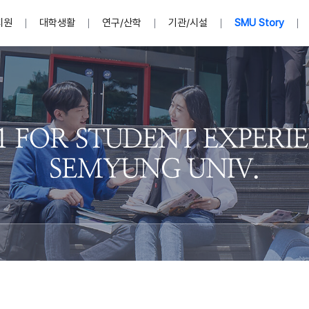
지원
대학생활
연구/산학
기관/시설
SMU Story
안내영상
단
표
MU
설립자발자취
입학홈페이지
인문예술대학
산학협력단 소개
이사장인사말
입학정보통합시스템(합격조회
연구지원
사회과학대학
지식재산권
법인소개
미디어콘텐츠창작학과
경찰학과
자매회사 및
외국어학부
행정학과
임원현황
지원
처
일반ㆍ경영행정복지대학원
학생상담/심리
교내학술연구비 지원
교육혁신·학생성공본부
일반공지
장학 및 학사안내
권익보호
국제학술지 논문게재 
대학혁신사업단
저널리즘대학원
사회봉사지원
입찰공고
아트앤산업디자인학과
법학과
이사회(개최
센터 및 조직소
실내디자인학과
부동산지적학과
학교법인 임
국제학술회의 참가경비 지원
교원(강사,겸임교원포함)채용정보
학술대회 참가
행사안내
규정집
시각·영상디자인학과
소방방재학과
onal
아
교직과정안내
교무연구처
기획실
학생처
연계전공
사무처
주요업무
패션디자인학과
경영학과
실
교직교육 목적 및 교육목표
연계전공안내
인사말
역대총장
봉사단운영
세명대학교 연구윤리
산학협력단
생명윤리위원회
공연예술학과
회계세무금융학과
이수안내
e-Book디자인ㆍ
제8,9대 총장 이용걸
영화웹툰애니메이션학과
글로벌물류학과
포츠 아카데
원처
취·창업지원처 소개
학생종합경력시스템
교직과목 해설
정밀의료인공지능
제6,7대 총장 김유성
미디어문화학부
호텔경영학과
업단
U
대학축제
학생자치기구
학생커뮤니티
신청서 다운로드
화장품생명융합학
학술정보원
학생활동
캠퍼스풍경
평생교육원
편집방송국
제5대 총장 김광림
관광경영학과
총학생회
천연물소재융합학
제4대 총장 염재선
항공서비스학과
eLap 다이
공자학원
총대의원회
제약바이오융합학
제3대 총장 권영우
광고홍보학과
MU
세명소식지
홍보동영상
홍보포스터
커뮤니티 연합회
AI천연물개발
초대학장 제1,2대 총장 김엽
사회복지학과
소
AI천연물콘텐츠
dLap 또
인문사회과학연구소
한의학연구소
상담심리학과