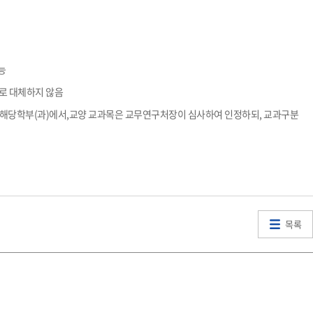
가능
로 대체하지 않음
 해당학부
(
과
)
에서
,
교양 교과목은 교무연구처장이 심사하여 인정하되
,
교과구분
목록