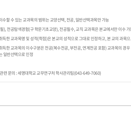
이수할 수 있는 교과목의 범위는 교양선택
,
전공
,
일반선택과목만 가능
필)
, 전공탐색경험(구
학문기초교양)
,
전공필수
,
교직 교과목은 본교에서만 이수 
취득한 교과목명 및 성적
(
학점
)
은 본교의 성적으로 그대로 인정하고
,
본 교의 과목으
취득한 교과목의 이수구분은 전공
(
복수전공
,
부전공
,
연계전공 포함
)
교과목의 경우
는 일반선택으로 인정
관련 문의 : 세명대학교 교무연구처 학사관리팀(043-649-7060)