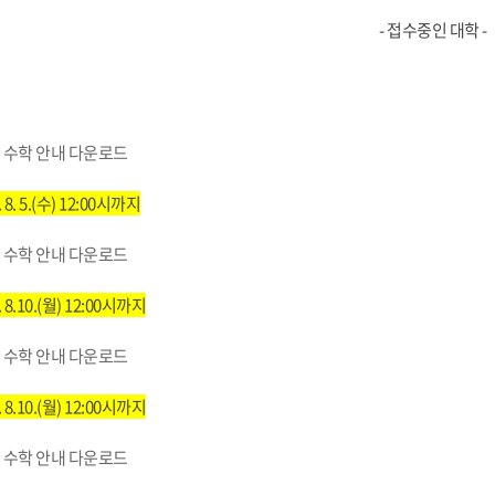
부속제천한방병원
부속충주한방병원
교환학생
교양교육 체계도
전공 체계도
비교과 
- 접수중인 대학 -
해외어학연수
장학제도
장학금신청ㆍ지급
장학캘린
국외인턴십
기관
교수노동조합
내
자기설계 해외배낭연수
캠퍼스투어
오시는길
통학버스 안내
통학버스 운행안내
 수학 안내 다운로드
통학버스 출발장소
대학생 병무행정(군입영)
전역 후 복학
서발급
 8. 5.(수) 12:00시까지
대
예비군연대소개
전입신청안내
교육훈
 수학 안내 다운로드
실
 8.10.(월) 12:00시까지
TC)
ROTC란
학군단소개
uidance
전과/복수(부)·학생설계
학생설계전공 사례
ROTC제도란?
지휘관 소개
 수학 안내 다운로드
 안내 프
Q&A
제도의 특징
업무담당자 소개
임관식
학습활동
 8.10.(월) 12:00시까지
소대장 생활
봉사활동
후보생 및 임관 후 혜택
예도
 수학 안내 다운로드
교내교육 및 입영훈련
체육활동