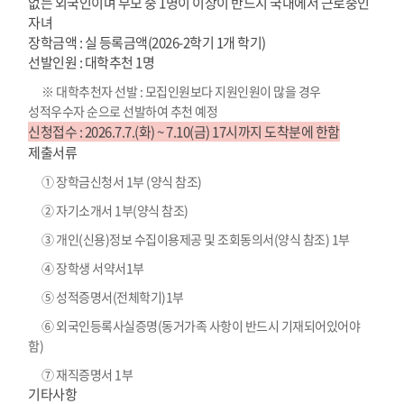
없는 외국인이며 부모 중 1명이 이상이 반드시 국내에서 근로중인
자녀
장학금액 : 실 등록금액(2026-2학기 1개 학기)
선발인원 : 대학추천 1명
※ 대학추천자 선발 : 모집인원보다 지원인원이 많을 경우
성적우수자 순으로 선발하여 추천 예정
신청접수 : 2026.7.7.(화) ~ 7.10(금) 17시까지 도착분에 한함
제출서류
① 장학금신청서 1부 (양식 참조)
② 자기소개서 1부(양식 참조)
③ 개인(신용)정보 수집이용제공 및 조회동의서(양식 참조) 1부
④ 장학생 서약서1부
⑤ 성적증명서(전체학기)1부
⑥ 외국인등록사실증명(동거가족 사항이 반드시 기재되어있어야
함)
⑦ 재직증명서 1부
기타사항