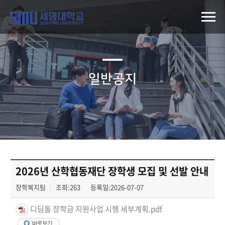
일반공지
2026년 산학협동재단 장학생 모집 및 선발 안내
장학복지팀
조회:263
등록일:2026-07-07
디딤돌 장학금 지원사업 시행 세부계획.pdf