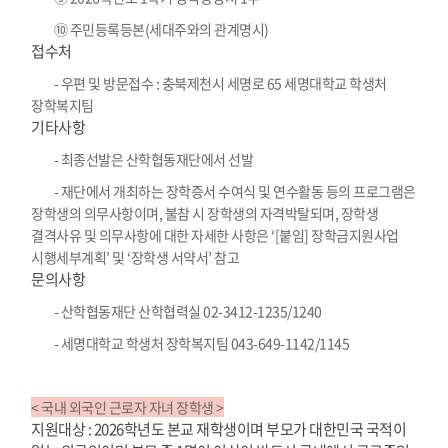
⑩ 주민등록등본(세대주와의 관계명시)
접수처
- 우편 및 방문접수 : 충북제천시 세명로 65 세명대학교 학생처
장학복지팀
기타사항
- 최종선발은 산학협동재단에서 선발
- 재단에서 개최하는 장학증서 수여식 및 연수활동 등의 프로그램은
장학생의 의무사항이며, 불참 시 장학생의 자격박탈되며, 장학생
결격사유 및 의무사항에 대한 자세한 사항은 ‘[붙임] 장학금지원사업
시행세부계획’ 및 ‘장학생 서약서’ 참고
문의사항
- 산학협동재단 산학협력실 02-3412-1235/1240
- 세명대학교 학생처 장학복지팀 043-649-1142/1145
<
국내 외국인 근로자 자녀 장학생
>
지원대상 : 2026학년도 본교 재학생이며 부모가 대한민국 국적이