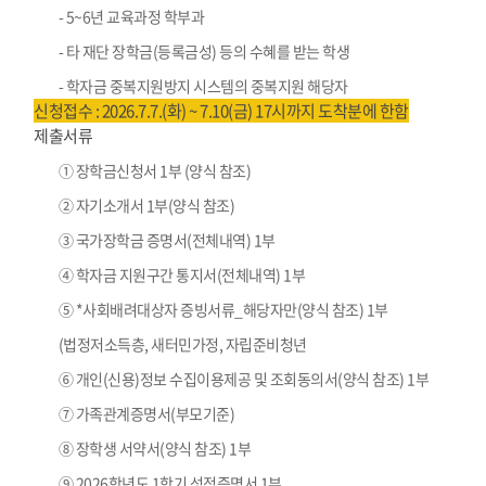
- 5~6년 교육과정 학부과
- 타 재단 장학금(등록금성) 등의 수혜를 받는 학생
- 학자금 중복지원방지 시스템의 중복지원 해당자
신청접수 : 2026.7.7.(화) ~ 7.10(금) 17시까지 도착분에 한함
제출서류
① 장학금신청서 1부 (양식 참조)
② 자기소개서 1부(양식 참조)
③ 국가장학금 증명서(전체내역) 1부
④ 학자금 지원구간 통지서(전체내역) 1부
⑤ *사회배려대상자 증빙서류_해당자만(양식 참조) 1부
(법정저소득층, 새터민가정, 자립준비청년
⑥ 개인(신용)정보 수집이용제공 및 조회동의서(양식 참조) 1부
⑦ 가족관계증명서(부모기준)
⑧ 장학생 서약서(양식 참조) 1부
⑨ 2026학년도 1학기 성적증명서 1부