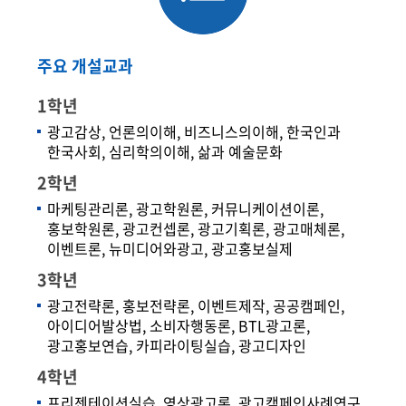
주요 개설교과
1학년
광고감상, 언론의이해, 비즈니스의이해, 한국인과
한국사회, 심리학의이해, 삶과 예술문화
2학년
마케팅관리론, 광고학원론, 커뮤니케이션이론,
홍보학원론, 광고컨셉론, 광고기획론, 광고매체론,
이벤트론, 뉴미디어와광고, 광고홍보실제
3학년
광고전략론, 홍보전략론, 이벤트제작, 공공캠페인,
아이디어발상법, 소비자행동론, BTL광고론,
광고홍보연습, 카피라이팅실습, 광고디자인
4학년
프리젠테이션실습, 영상광고론, 광고캠페인사례연구,