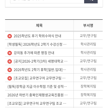
제목
부서명
교무/연구팀
2025학년도 후기 학위수여식 안내
학사관리팀
[학생필독] 2026학년도 2학기 수강신청 안내
학사관리팀
강의동 추가에 따른 명칭 안내
교무/연구팀
[공지]2026-2학기(3차) 세명대학교 교수초빙 면접대상자 공고
학사관리팀
2026학년도 2학기 휴학[일반.입대]안내
교무/연구팀
[조교모집] 교무연구처 교무연구팀 조교 모집 안내
장학복지팀
(필독)장학금 지급 이수학점 기준 및 성적우수장학금 지급 규정 안내(수강신청시 유의)
장학복지팀
2026년 하반기 충북인재평생교육진흥원 장학생 선발 안내
교무/연구팀
[조교모집] 교무연구처 교무연구팀 조교 모집 안내