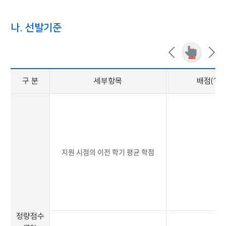
나. 선발기준
구 분
세부항목
배점(10
지원 시점의 이전 학기 평균 학점
3
정량점수