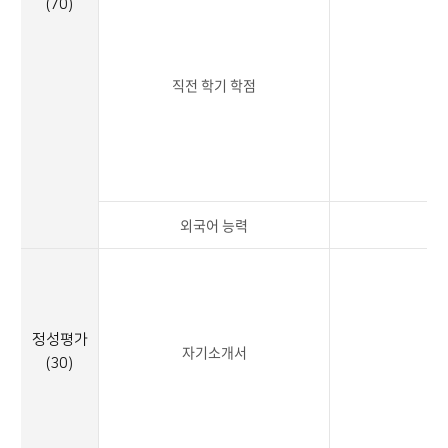
(70)
직전 학기 학점
2
외국어 능력
2
정성평가
자기소개서
3
(30)