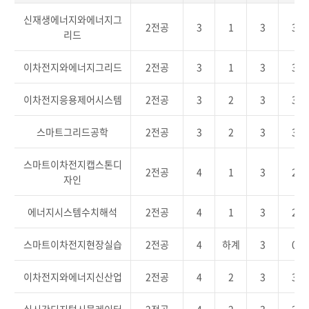
신재생에너지와에너지그
2전공
3
1
3
3
리드
이차전지와에너지그리드
2전공
3
1
3
3
이차전지응용제어시스템
2전공
3
2
3
3
스마트그리드공학
2전공
3
2
3
3
스마트이차전지캡스톤디
2전공
4
1
3
2
자인
에너지시스템수치해석
2전공
4
1
3
2
스마트이차전지현장실습
2전공
4
하계
3
0
이차전지와에너지신산업
2전공
4
2
3
3