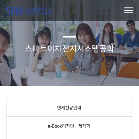
스마트이차전지시스템공학
연계전공안내
e-Book디자인ㆍ제작학