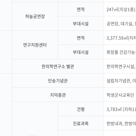
면적
247㎡(지상1층)
하늘공연장
부대시설
공연장, 대기실,
면적
3,377.59㎡(지
연구지원센터
부대시설
화장품 건강기능식
한의학연구소 별관
한의학연구시설,
민송기념관
설립자기념관, 이
지덕충관
학생군사교육단
건평
3,783㎡ (지하1
진료과목
한방내과, 한방