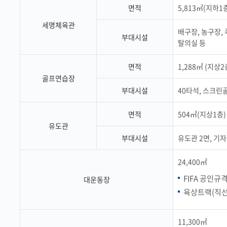
면적
5,813㎡(지하1
세명체육관
배구장, 농구장,
부대시설
탈의실 등
면적
1,288㎡ (지상2
골프연습장
부대시설
40타석, 스크린
면적
504㎡(지상1층)
유도관
부대시설
유도관 2면, 기자
24,400㎡
FIFA 공인규격
대운동장
육상트랙(직선10
11,300㎡