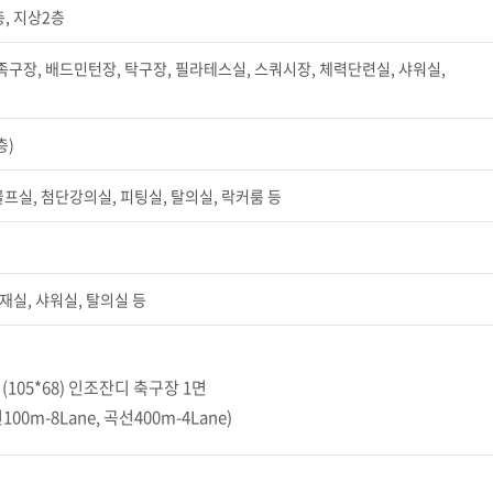
층, 지상2층
 족구장, 배드민턴장, 탁구장, 필라테스실, 스쿼시장, 체력단련실, 샤워실,
층)
골프실, 첨단강의실, 피팅실, 탈의실, 락커룸 등
재실, 샤워실, 탈의실 등
(105*68) 인조잔디 축구장 1면
0m-8Lane, 곡선400m-4Lane)