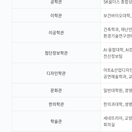
공학관
SK쉴더스 종합
부속제천한방병원
부속충주한방병원
교환학생
교양교육 체계도
전공 체계도
비교과 
해외어학연수
장학제도
장학금신청ㆍ지급
장학캘린
이학관
보건바이오대학,
국외인턴십
기관
교수노동조합
내
자기설계 해외배낭연수
캠퍼스투어
오시는길
통학버스 안내
건축학과, 재난
이공학관
통학버스 운행안내
환경기술연구센
통학버스 출발장소
대학생 병무행정(군입영)
전역 후 복학
서발급
AI 융합대학, 
첨단정보학관
전산정보팀
대
예비군연대소개
전입신청안내
교육훈
실
아트&산업디자인
디자인학관
공연예술학과, 
TC)
ROTC란
학군단소개
uidance
문화관
일반대학원, 경
전과/복수(부)·학생설계
학생설계전공 사례
ROTC제도란?
지휘관 소개
 안내 프
Q&A
제도의 특징
업무담당자 소개
한의학관
한의과대학, 생
임관식
학습활동
소대장 생활
봉사활동
세네뜨리아, 교양
후보생 및 임관 후 혜택
예도
학술관
회의실
교내교육 및 입영훈련
체육활동