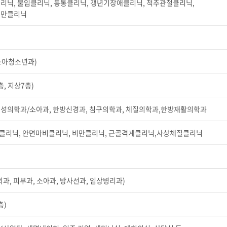
리닉, 불임클리닉, 동통클리닉, 갱년기장애클리닉, 척추관절클리닉,
비만클리닉
소아청소년과)
층, 지상7층)
여성의학과/소아과, 한방신경과, 침구의학과, 체질의학과,한방재활의학과
클리닉, 안면마비클리닉, 비만클리닉, 근골격계클리닉,사상체질클리닉
외과, 피부과, 소아과, 방사선과, 임상병리과)
층)