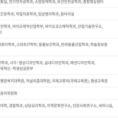
상황실, 전기전자공학과, 소방방재학과, 보건안전공학과, 종합영상센터
교육체계
더
국가장학금·학자금대출
 간호학과, 작업치료학과, 임상병리학과, 동아리실
안전학과, 바이오제약산업학부, 바이오코스메틱학과, 산업기술연구소,
터
국외여행/유학
병무관련사이트
AI컴퓨터학부, 스마트IT학부, 동물보건학과, 반려동물산업학과, 학술정보원
련안내
훈련연기/보류안내
훈련장 안내
학과, 시각·영상디자인학과, 실내디자인학과, 패션디자인학과,
교육혁신·학생성공본부
지원안내
공지사항
영행정복지대학원, 저널리즘대학원, 국제교류처(국제교육원), 평생교육원
전공 관련
진로 컨설팅 우수사례
지원/선발절차
모집일정
전공·진로 안내영상
명윤리위원회
선발방법
선발요소/배점
대학, 경찰학과, 상담심리학과, 지역문화연구소, 인문사회연구소, 세미나실,
지원자격
세부선발방법