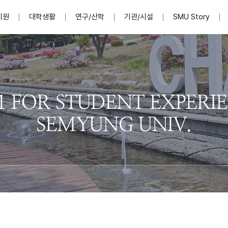
지원
대학생활
연구/산학
기관/시설
SMU Story
안내영상
단
표
MU
설립자발자취
입학홈페이지
인문예술대학
산학협력단 소개
이사장인사말
입학정보통합시스템(합격조회
연구지원
사회과학대학
지식재산권
법인소개
미디어콘텐츠창작학과
경찰학과
자매회사 및
외국어학부
행정학과
임원현황
지원
처
일반ㆍ경영행정복지대학원
학생상담/심리
교내학술연구비 지원
교육혁신·학생성공본부
일반공지
장학 및 학사안내
권익보호
국제학술지 논문게재 
대학혁신사업단
저널리즘대학원
사회봉사지원
입찰공고
아트앤산업디자인학과
법학과
이사회(개최
센터 및 조직소
실내디자인학과
부동산지적학과
학교법인 임
국제학술회의 참가경비 지원
교원(강사,겸임교원포함)채용정보
학술대회 참가
행사안내
규정집
시각·영상디자인학과
소방방재학과
onal
아
교직과정안내
교무연구처
기획실
학생처
연계전공
사무처
주요업무
패션디자인학과
경영학과
실
교직교육 목적 및 교육목표
연계전공안내
인사말
역대총장
봉사단운영
세명대학교 연구윤리
산학협력단
생명윤리위원회
공연예술학과
회계세무금융학과
이수안내
e-Book디자인ㆍ
제8,9대 총장 이용걸
영화웹툰애니메이션학과
글로벌물류학과
포츠 아카데
원처
취·창업지원처 소개
학생종합경력시스템
교직과목 해설
정밀의료인공지능
제6,7대 총장 김유성
미디어문화학부
호텔경영학과
업단
U
대학축제
학생자치기구
학생커뮤니티
신청서 다운로드
화장품생명융합학
학술정보원
학생활동
캠퍼스풍경
평생교육원
편집방송국
제5대 총장 김광림
관광경영학과
총학생회
천연물소재융합학
제4대 총장 염재선
항공서비스학과
eLap 다이
공자학원
총대의원회
제약바이오융합학
제3대 총장 권영우
광고홍보학과
MU
세명소식지
홍보동영상
홍보포스터
커뮤니티 연합회
AI천연물개발
초대학장 제1,2대 총장 김엽
사회복지학과
소
AI천연물콘텐츠
dLap 또
인문사회과학연구소
한의학연구소
상담심리학과