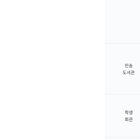
IT지원안
민송
도서관
학생
회관