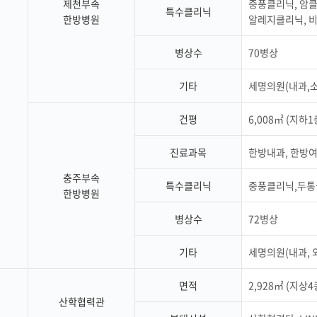
제천부속
중풍클리닉, 암클
특수클리닉
한방병원
알레지클리닉, 
병상수
70병상
기타
세명의원(내과,
건평
6,008㎡ (지하1
진료과목
한방내과, 한방
충주부속
특수클리닉
중풍클리닉,두통
한방병원
병상수
72병상
기타
세명의원(내과, 
면적
2,928㎡ (지상4
산학협력관