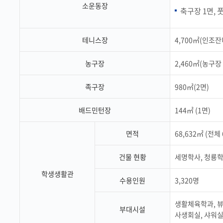
소운동장
축구장 1면, 
테니스장
4,700㎡(인조잔
농구장
2,460㎡(농구장
족구장
980㎡(2면)
배드민턴장
144㎡ (1면)
면적
68,632㎡ (전체 
건물 현황
세명학사, 청룡학
학생생활관
수용인원
3,320명
생활체육학과, 뷰
부대시설
사생회실, 샤워실