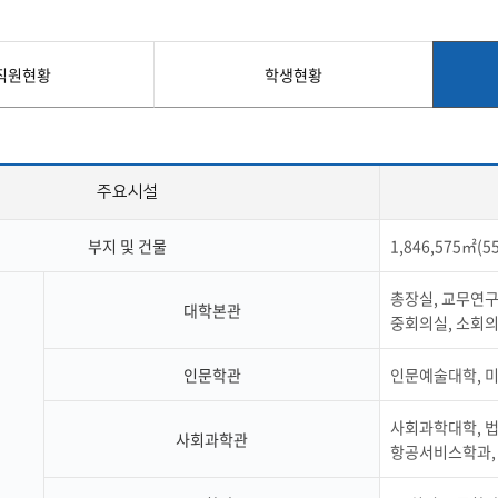
첨단바이오융합학
밥
인문사회과학연구소 소개
한의학연구소 소개
장
온라인접수시스템
건학이념
세명인재상
인재상과 5대핵
AI융합전공
연구소 조직
연구소 조직
스마트이차전지시
학술·연구활동 실적
학술·연구활동 실적
일반ㆍ경영행정복지대학원
저널리즘대학원
직원현황
학생현황
센서반도체융합전
논문집
논문집 검색
진대회
학생생활관
온라인접수시스템
보건진료소
체육시설
Why SMU
세명대 History
대학연혁
공지사항 및 자료실
원
2020년대
연구소소개
2010년대
연구소 조직
주요시설
2000년대
학술·연구활동 실적
1990년대
논문집 검색
국내대학 학점교류
전과ㆍ복수(부)전공
부지 및 건물
1,846,575㎡(5
1980년대
전과
예결산공고(감사보고)
적립금운용현황
산하기관
복수(부)전공
총장실, 교무연구
산학협력단
세명창업보육센터
지역협
예산공고
대학본관
중회의실, 소회
결산공고
도심관광활성화센터
화장품·건강기능식품 임
대학평의원회
기금운용심의회
제천시어린이·사회복지급식관리지원센터
인문학관
인문예술대학, 
대학평의원회
기금운용심의회
제천시농촌협약지원센터
제천시농촌활력플
통학증(월 정기권) 이용 안내
통학버스 편도(월
대학평의원회 회의록
기금운용심의회 회의록
사회과학대학, 법
제천시탄소중립지원센터
사회과학관
항공서비스학과,
학적부사항정정
교육과정
CHARM인
국내외 교류현황
해외프로그램
기본방향
비전 및 전략설정과정
발전계