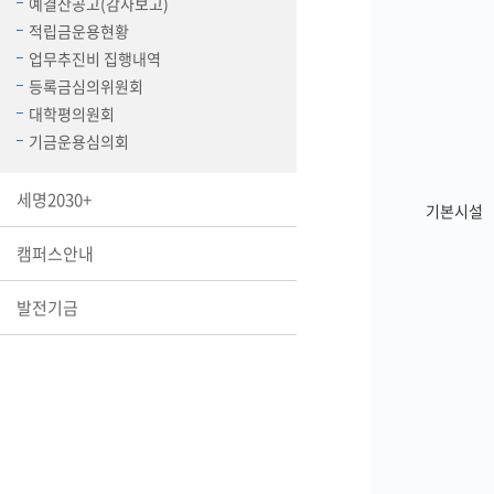
예결산공고(감사보고)
장학안내
적립금운용현황
업무추진비 집행내역
기타 교내
등록금심의위원회
캠퍼스안
학칙규정
대학평의원회
기금운용심의회
병무행정
제ㆍ증명
세명2030+
기본시설
발전기금
예비군연
캠퍼스안내
학사자료
학군단(RO
발전기금
Career G
(전공·진로
로그램)