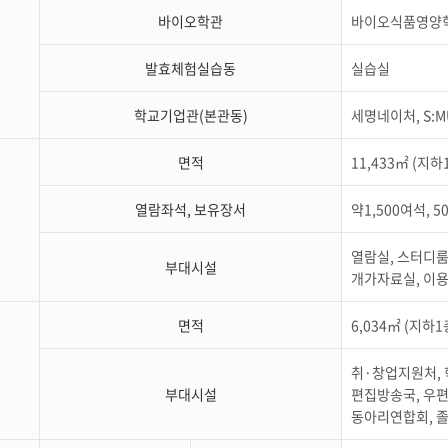
학군단 건물
바이오학관
바이오식품영양학
내
발효체험실습동
실습실
SETOPIA
컴퓨터 실습실
디지털자료실
학교기업관(본관동)
세명네이처, S:M
면적
11,433㎡ (지하
열람좌석, 보유장서
약1,500여석, 
열람실, 스터디룸,
부대시설
개가자료실, 이용
면적
6,034㎡ (지하1
취·창업지원처, 
부대시설
편집방송국, 우편
동아리연합회, 