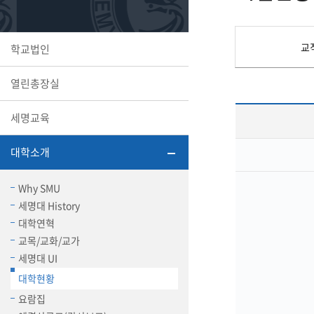
또꼬마김
학생복지
민송백일
세명교육
대학원
교
학교법인
시설이용
해카톤 경
대학소개
열린총장실
평생교육
세명교육
대학소개
산학협력 
Why SMU
세명대 History
대학연혁
교목/교화/교가
통학버스
세명대 UI
대학현황
국제교류
요람집
세명2030+
부속병원