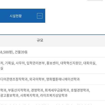
과
저널리즘연구소 소개
수업시간/결석계
심역량
구성원소개
전자출결
대학/대학원
스템공학
연구 및 자료실
강의건물 약자표시
시설현황
공
출판물
성적
특별학점
학사지원
편의시설
교목/교화/교가
세명대 UI
대학현황
성적열람 및 정정,성적인정
편의점
상징물
심볼마크
교직원현황
대학생활
유급
학생식당
교가
로고타입
학생현황
학사경고
학생휴게실
규모
전용색상
시설현황
연구/산학
학년/학기 재이수
서점
시그니처
요람집
마이크로디그리
학·석사연계과정
우편취급국
58,588평), 건물39동
세명 캐릭터
기관/시설
마이크로디그리 안내
복사실
업무추진비 집행내역
등록금심의위원회
학적변동(휴학·복학·제적·재입학)
졸업(수료)
처, 기획실, 사무처, 입학관리본부, 홍보센터, 대학혁신지원단, 대회의실,
웰니스센터
력센터
기술사업화센터
중소기업산학협력센터
SMU Story
등록금심의위원회
휴학
졸업
의실
65번가
등록금심의위원회 회의록
상시험센터(SMCTC)
ANCHOR사업단
복학
졸업연기
소통·공감
단양군어린이급식관리지원센터
자퇴
조기졸업
미디어콘텐츠창작학과, 외국어학부, 영화웹툰애니메이션학과
러스사업추진단
단양군농촌활성화지원센터
제적
졸업논문
, 금) 이용 안내
학교기업
학과, 부동산지적학과, 경영학과, 회계세무금융학과, 호텔경영학과,
재입학
학년별 수료학점
 광고홍보학과, 사회복지학과, 라이프복지상담학과
증제
홈페이지가이드
획 체계
교육 체계도
특성화 체계도