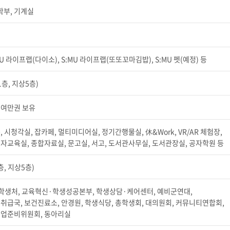
부, 기계실
세명통통 어플리케이션
U 라이프랩(다이소), S:MU 라이프랩(또또꼬마김밥), S:MU 펫(예정) 등
1층, 지상5층)
50여만권 보유
 시청각실, 잡카페, 멀티미디어실, 정기간행물실, 休&Work, VR/AR 체험장,
자교육실, 종합자료실, 문고실, 서고, 도서관사무실, 도서관장실, 공자학원 등
층, 지상5층)
학생처, 교육혁신·학생성공본부, 학생상담·케어센터, 예비군연대,
취급국, 보건진료소, 안경원, 학생식당, 총학생회, 대의원회, 커뮤니티연합회,
졸업준비위원회, 동아리실