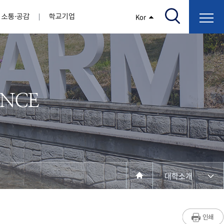
소통·공감
학교기업
Kor
/고지서출력/납부조회)
AI융합대학
부속기관
정보광장(자료실)
보건바이오대학
 기관
AI컴퓨터학부
간호학과
스마트IT학부
작업치료학과
지원
센터
대학일자리플러스센터
정보보호
학술저서발간 지원
장애학생지원센터
채용공고
인권센터
학습역량강화
, 회의록)
전기공학과
임상병리학과
개
소개
원과 친족관계에 있는 교직원 현황
전자공학과
바이오제약산업학부
경비 지원
부설연구소 학술회의 개최 경비 지원
취업진로상담
지원서비스
건축학과
바이오코스메틱학과
학생증발급
입학관리본부
수강신청
국제교류처
취ㆍ창업지원처
장애학생도우미
건설환경공학과
뷰티케어학과
수강신청
찾아오시는길
동물실험윤리위원회
환경에너지학과
바이오식품영양학부
제작학
동일과목전공인정
전기전자공학과
동물보건학과
세빈샵(온라인학생창업몰)
융합학
재수강
재난안전학과
생활체육학과
학생사회봉사
학생위원회
수강포기
학생생활관
보건진료소
예비군연대
보건안전공학과
반려동물산업학과
대학소개
계절학기
한의과대학
교양대학
연계전공
수강신청 장바구니 제도
자율전공학부
성인학습자학과
세명소개
라디오CM
출석/시험
라이프복지상담학과
저널리즘연구소
시험
건강생활학과
입학/취업