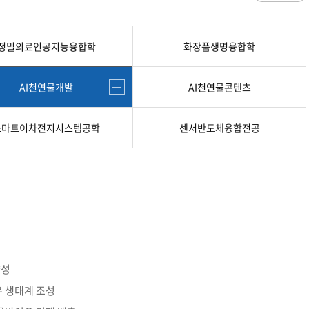
과
저널리즘연구소 소개
수업시간/결석계
심역량
구성원소개
전자출결
대학/대학원
스템공학
연구 및 자료실
강의건물 약자표시
정밀의료인공지능융합학
화장품생명융합학
공
출판물
성적
특별학점
학사지원
편의시설
교목/교화/교가
세명대 UI
대학현황
성적열람 및 정정,성적인정
편의점
AI천연물개발
AI천연물콘텐츠
상징물
심볼마크
교직원현황
대학생활
유급
학생식당
교가
로고타입
학생현황
학사경고
학생휴게실
전용색상
시설현황
연구/산학
스마트이차전지시스템공학
센서반도체융합전공
학년/학기 재이수
서점
시그니처
요람집
마이크로디그리
학·석사연계과정
우편취급국
세명 캐릭터
기관/시설
마이크로디그리 안내
복사실
업무추진비 집행내역
등록금심의위원회
학적변동(휴학·복학·제적·재입학)
졸업(수료)
웰니스센터
력센터
기술사업화센터
중소기업산학협력센터
SMU Story
등록금심의위원회
휴학
졸업
65번가
등록금심의위원회 회의록
상시험센터(SMCTC)
ANCHOR사업단
복학
졸업연기
소통·공감
단양군어린이급식관리지원센터
자퇴
조기졸업
러스사업추진단
단양군농촌활성화지원센터
제적
졸업논문
, 금) 이용 안내
학교기업
재입학
학년별 수료학점
양성
증제
홈페이지가이드
유 생태계 조성
획 체계
교육 체계도
특성화 체계도