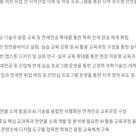
도를 위한 취업 전 지역산업 이해 및 적응 프로그램을 통한 지역 정주형 천
부속제천한방병원
부속충주한방병원
교환학생
교양교육 체계도
전공 체계도
비교과 
해외어학연수
장학제도
장학금신청ㆍ지급
장학캘린
국외인턴십
기관
교수노동조합
내
자기설계 해외배낭연수
캠퍼스투어
오시는길
통학버스 안내
통학버스 운행안내
오 기술의 융합 교육 및 연계전공 확대를 통한 특화 인재 양성 체계 확립
통학버스 출발장소
대학생 병무행정(군입영)
전역 후 복학
반 천연물바이오 실험·실습 교육 강화 및 AI 활용 교육과정 구성을 통한 
서발급
기반 캡스톤 디자인 및 심화 연구·실무 교육 확대를 통한 현장 적응형 교육과
대
연계전공 및 산업체 연계 실습 프로그램 운영을 통한 고경력 과학기술인-대학
예비군연대소개
전입신청안내
교육훈
실
 기업과 연계한 취업 매칭 및 인턴십 프로그램 운영을 통한 지역 정착 유도 
TC)
ROTC란
학군단소개
uidance
전과/복수(부)·학생설계
학생설계전공 사례
ROTC제도란?
지휘관 소개
 안내 프
Q&A
제도의 특징
업무담당자 소개
임관식
학습활동
천연물 소재 발굴과 AI 기술을 융합한 차별화된 연계전공 교육과정 구성
소대장 생활
봉사활동
심 핵심 교과목과 천연물 소재 개발 및 분석에 필요한 AI 활용 교육과정 
후보생 및 임관 후 혜택
예도
 콘텐츠에 디지털 도구를 접목한 학제간 융합 교육체계 구축
교내교육 및 입영훈련
체육활동