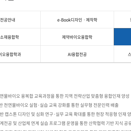
첨단바이오융합학
밥
인문사회과학연구소 소개
한의학연구소 소개
장
온라인접수시스템
건학이념
세명인재상
인재상과 5대핵
AI융합전공
연구소 조직
연구소 조직
스마트이차전지시
학술·연구활동 실적
학술·연구활동 실적
일반ㆍ경영행정복지대학원
저널리즘대학원
전공안내
e-Book디자인ㆍ제작학
센서반도체융합전
논문집
논문집 검색
진대회
학생생활관
온라인접수시스템
보건진료소
체육시설
Why SMU
세명대 History
대학연혁
공지사항 및 자료실
원
소재융합학
제약바이오융합학
2020년대
연구소소개
2010년대
연구소 조직
2000년대
학술·연구활동 실적
이오융합학과
AI융합전공
1990년대
논문집 검색
국내대학 학점교류
전과ㆍ복수(부)전공
1980년대
전과
예결산공고(감사보고)
적립금운용현황
산하기관
복수(부)전공
산학협력단
세명창업보육센터
지역협
예산공고
결산공고
도심관광활성화센터
화장품·건강기능식품 임
대학평의원회
기금운용심의회
 천연물바이오 융복합 교육과정을 통한 지역 전략산업 맞춤형 융합인재 양성
제천시어린이·사회복지급식관리지원센터
대학평의원회
기금운용심의회
제천시농촌협약지원센터
제천시농촌활력플
기반 천연물바이오 실험·실습 교육 강화를 통한 실무형 전문인력 배출
통학증(월 정기권) 이용 안내
통학버스 편도(월
대학평의원회 회의록
기금운용심의회 회의록
제천시탄소중립지원센터
기반 캡스톤 디자인 및 심화 연구·실무 교육 확대를 통한 현장 적응형 인재 
학적부사항정정
교육과정
CHARM인
연계전공 및 산업체 연계 실습 프로그램 운영을 통한 산학협력 기반 지식 공
국내외 교류현황
해외프로그램
기본방향
비전 및 전략설정과정
발전계