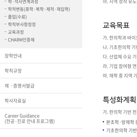
마. 지역 정착 유
학·석사연계과정
장학안내
학적변동(휴학·복학·제적·재입학)
졸업(수료)
기타 교내
학적부사항정정
캠퍼스안
교육목표
학칙규정
교육과정
가. 한의학과 바이
CHARM인증제
병무행정
나. 기초한의학 기
제ㆍ증명
장학안내
다. 산업체 수요 
발전기금
예비군연
라. 기업 참여형 
학사자료
학칙규정
마. 재학 중 지역
학군단(RO
제ㆍ증명서발급
Career G
(전공·진로
특성화계획
학사자료실
로그램)
가. 한의학 기반 
Career Guidance
(전공·진로 안내 프로그램)
본초학·방제학 중
기초한의학 기반