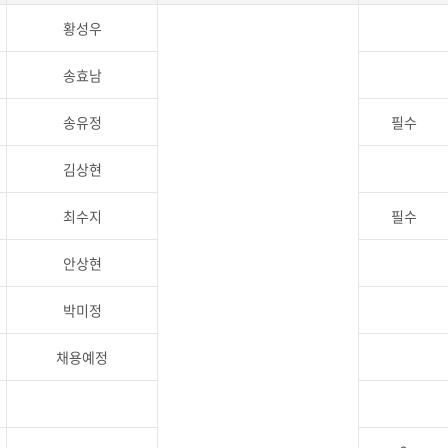
황성우
송효남
송유정
필수
김상현
최수지
필수
안상현
박미정
채용예정