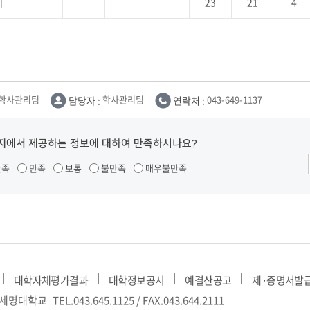
계
23
21
4
학사관리팀
담당자 :
학사관리팀
연락처 :
043-649-1137
지에서 제공하는 정보에 대하여 만족하시나요?
만족
만족
보통
불만족
매우불만족
대학자체평가결과
대학정보공시
예결산공고
제·증명서발
) 세명대학교
TEL.043.645.1125 / FAX.043.644.2111