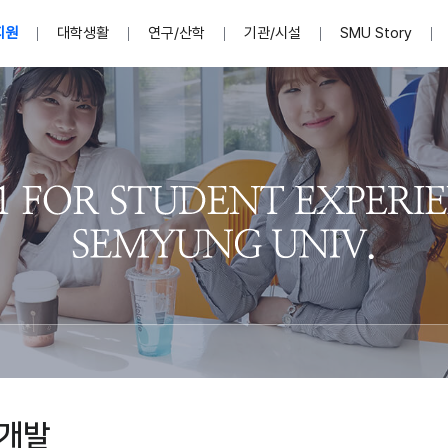
지원
대학생활
연구/산학
기관/시설
SMU Story
안내영상
단
표
MU
설립자발자취
입학홈페이지
인문예술대학
산학협력단 소개
이사장인사말
입학정보통합시스템(합격조회
연구지원
사회과학대학
지식재산권
법인소개
미디어콘텐츠창작학과
경찰학과
자매회사 및
외국어학부
행정학과
임원현황
지원
처
일반ㆍ경영행정복지대학원
학생상담/심리
교내학술연구비 지원
교육혁신·학생성공본부
일반공지
장학 및 학사안내
권익보호
국제학술지 논문게재 
대학혁신사업단
저널리즘대학원
사회봉사지원
입찰공고
아트앤산업디자인학과
법학과
이사회(개최
센터 및 조직소
실내디자인학과
부동산지적학과
학교법인 임
국제학술회의 참가경비 지원
교원(강사,겸임교원포함)채용정보
학술대회 참가
행사안내
규정집
시각·영상디자인학과
소방방재학과
onal
아
교직과정안내
교무연구처
기획실
학생처
연계전공
사무처
주요업무
패션디자인학과
경영학과
실
교직교육 목적 및 교육목표
연계전공안내
인사말
역대총장
봉사단운영
세명대학교 연구윤리
산학협력단
생명윤리위원회
공연예술학과
회계세무금융학과
이수안내
e-Book디자인ㆍ
제8,9대 총장 이용걸
영화웹툰애니메이션학과
글로벌물류학과
포츠 아카데
원처
취·창업지원처 소개
학생종합경력시스템
교직과목 해설
정밀의료인공지능
제6,7대 총장 김유성
미디어문화학부
호텔경영학과
업단
U
대학축제
학생자치기구
학생커뮤니티
신청서 다운로드
화장품생명융합학
학술정보원
학생활동
캠퍼스풍경
평생교육원
편집방송국
제5대 총장 김광림
관광경영학과
총학생회
천연물소재융합학
제4대 총장 염재선
항공서비스학과
eLap 다이
공자학원
총대의원회
제약바이오융합학
제3대 총장 권영우
광고홍보학과
MU
세명소식지
홍보동영상
홍보포스터
커뮤니티 연합회
AI천연물개발
초대학장 제1,2대 총장 김엽
사회복지학과
소
물개발
AI천연물콘텐츠
dLap 또
인문사회과학연구소
한의학연구소
상담심리학과