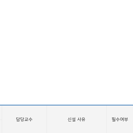
담당교수
신설 사유
필수여부