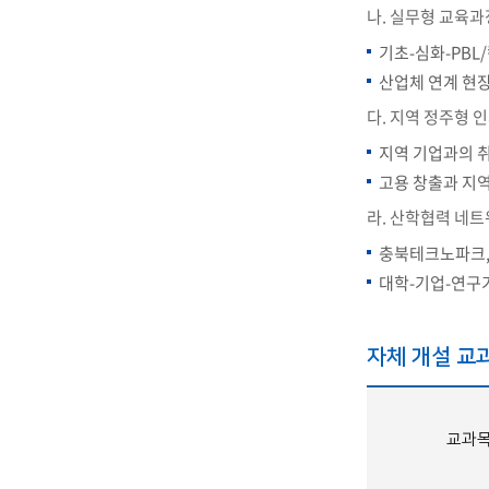
나. 실무형 교육과
기초-심화-PBL
산업체 연계 현
다. 지역 정주형 
지역 기업과의 취
고용 창출과 지역
라. 산학협력 네트
충북테크노파크,
대학-기업-연구기
자체 개설 교
교과