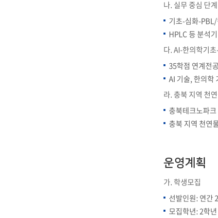
나. 실무 중심 단
기초-심화-PBL
IT지원안
HPLC 등 분석
다. AI-한의학기
35학점 연계전
AI 기술, 한의
라. 충북 지역 
충북테크노파크 
충북 지역 천연물
운영계획
가. 학생모집
선발인원: 연간 
모집학년: 2학년