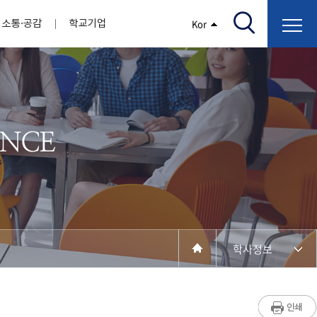
소통·공감
학교기업
Kor
/고지서출력/납부조회)
AI융합대학
부속기관
정보광장(자료실)
보건바이오대학
 기관
AI컴퓨터학부
간호학과
스마트IT학부
작업치료학과
지원
센터
대학일자리플러스센터
정보보호
학술저서발간 지원
장애학생지원센터
채용공고
인권센터
학습역량강화
, 회의록)
전기공학과
임상병리학과
개
소개
원과 친족관계에 있는 교직원 현황
전자공학과
바이오제약산업학부
경비 지원
부설연구소 학술회의 개최 경비 지원
취업진로상담
지원서비스
건축학과
바이오코스메틱학과
학생증발급
입학관리본부
수강신청
국제교류처
취ㆍ창업지원처
장애학생도우미
건설환경공학과
뷰티케어학과
수강신청
찾아오시는길
동물실험윤리위원회
환경에너지학과
바이오식품영양학부
제작학
동일과목전공인정
전기전자공학과
동물보건학과
세빈샵(온라인학생창업몰)
융합학
재수강
재난안전학과
생활체육학과
학생사회봉사
학생위원회
수강포기
학생생활관
보건진료소
예비군연대
보건안전공학과
반려동물산업학과
학사정보
계절학기
한의과대학
교양대학
연계전공
수강신청 장바구니 제도
자율전공학부
성인학습자학과
세명소개
라디오CM
출석/시험
라이프복지상담학과
저널리즘연구소
시험
건강생활학과
입학/취업