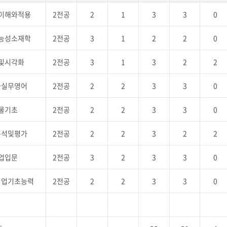
이해와적용
2전공
2
1
3
3
0
능성소재학
2전공
3
1
2
2
0
및시각화
2전공
3
1
3
2
2
물실무영어
2전공
2
2
3
3
0
물기초
2전공
2
2
3
3
0
분석및평가
2전공
2
2
3
2
2
창업입문
2전공
3
2
3
3
0
직업기초능력
2전공
2
2
3
3
0