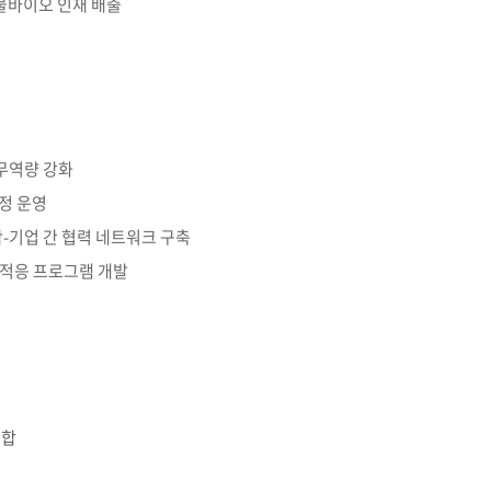
연물바이오 인재 배출
교육체계
더
국가장학금·학자금대출
국외여행/유학
병무관련사이트
실무역량 강화
정 운영
-기업 간 협력 네트워크 구축
련안내
훈련연기/보류안내
훈련장 안내
및 적응 프로그램 개발
지원안내
공지사항
전공 관련
진로 컨설팅 우수사례
지원/선발절차
모집일정
전공·진로 안내영상
선발방법
선발요소/배점
융합
지원자격
세부선발방법