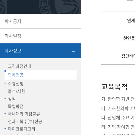
또꼬마김
학생복지
민송백일
세명교육
대학원
연계
학사공지
시설이용
해카톤 경
대학소개
학사일정
평생교육
천연물
학사정보
첨단바
교직과정안내
연계전공
산학협력 
수강신청
교육목적
출석/시험
성적
가. 한의학 기반
통학버스
특별학점
나. 기초한의학 
국내대학 학점교류
다. 산업체 수요 
전과ㆍ복수(부)전공
국제교류
라. 기업 참여형 
마이크로디그리
세명2030+
부속병원