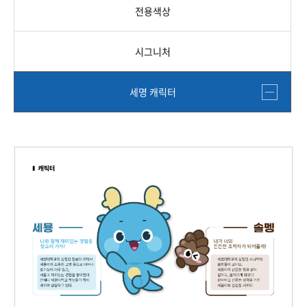
전용색상
시그니처
세명 캐릭터