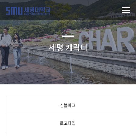
세명 캐릭터
심볼마크
로고타입