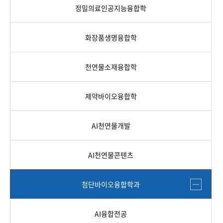
정밀의료인공지능융합학
화장품생명융합학
천연물소재융합학
제약바이오융합학
AI천연물개발
AI천연물콘텐츠
첨단바이오융합학과
AI융합전공