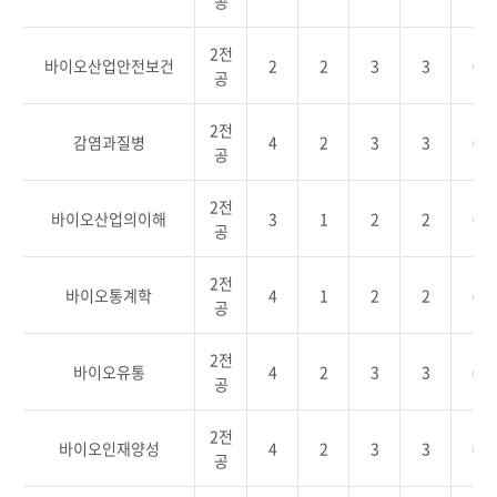
공
2전
바이오산업안전보건
2
2
3
3
0
공
2전
감염과질병
4
2
3
3
0
공
2전
바이오산업의이해
3
1
2
2
0
공
2전
바이오통계학
4
1
2
2
0
공
2전
바이오유통
4
2
3
3
0
공
2전
바이오인재양성
4
2
3
3
0
공