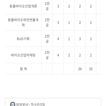
2전
동물바이오산업개론
3
2
2
2
0
공
동물바이오와천연물과
2전
3
1
2
2
0
학
공
2전
RnD기획
4
1
3
3
0
공
2전
바이오산업마케팅
4
2
2
2
0
공
함 계
36
35
2
담당부서 :
학사관리팀