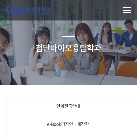
첨단바이오융합학과
연계전공안내
e-Book디자인ㆍ제작학