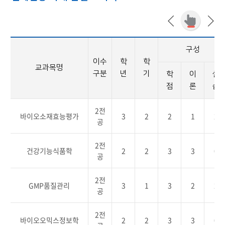
구성
이수
학
학
교과목명
구분
년
기
학
이
실
점
론
습
2전
바이오소재효능평가
3
2
2
1
2
공
2전
건강기능식품학
2
2
3
3
0
공
2전
GMP품질관리
3
1
3
2
2
공
2전
바이오오믹스정보학
2
2
3
3
0