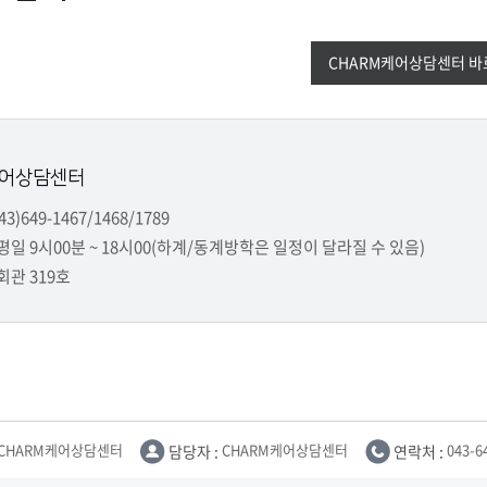
첨단바이오융합학
밥
인문사회과학연구소 소개
한의학연구소 소개
장
온라인접수시스템
건학이념
세명인재상
인재상과 5대핵
AI융합전공
연구소 조직
연구소 조직
스마트이차전지시
CHARM케어상담센터 
학술·연구활동 실적
학술·연구활동 실적
일반ㆍ경영행정복지대학원
저널리즘대학원
센서반도체융합전
논문집
논문집 검색
진대회
학생생활관
온라인접수시스템
보건진료소
체육시설
Why SMU
세명대 History
대학연혁
공지사항 및 자료실
원
2020년대
연구소소개
2010년대
연구소 조직
케어상담센터
2000년대
학술·연구활동 실적
1990년대
)649-1467/1468/1789
논문집 검색
국내대학 학점교류
전과ㆍ복수(부)전공
1980년대
 평일 9시00분 ~ 18시00(하계/동계방학은 일정이 달라질 수 있음)
전과
예결산공고(감사보고)
적립금운용현황
회관 319호
산하기관
복수(부)전공
산학협력단
세명창업보육센터
지역협
예산공고
결산공고
도심관광활성화센터
화장품·건강기능식품 임
대학평의원회
기금운용심의회
제천시어린이·사회복지급식관리지원센터
대학평의원회
기금운용심의회
제천시농촌협약지원센터
제천시농촌활력플
통학증(월 정기권) 이용 안내
통학버스 편도(월
대학평의원회 회의록
기금운용심의회 회의록
제천시탄소중립지원센터
학적부사항정정
교육과정
CHARM인
CHARM케어상담센터
담당자 :
CHARM케어상담센터
연락처 :
043-6
국내외 교류현황
해외프로그램
기본방향
비전 및 전략설정과정
발전계