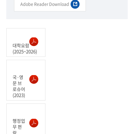
Adobe Reader Download
대학요람
(2025~2026)
국·영
문 브
로슈어
(2023)
행정업
무 편
람