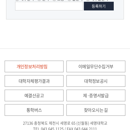
개인정보처리방침
이메일무단수집거부
대학자체평가결과
대학정보공시
예결산공고
제·증명서발급
통학버스
찾아오시는 길
27136 충청북도 제천시 세명로 65 (신월동) 세명대학교
TEL.043.645.1125 / FAX.043.644.2111