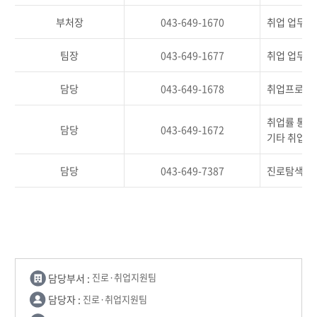
부처장
043-649-1670
취업 업무 
팀장
043-649-1677
취업 업무 
담당
043-649-1678
취업프로그램
취업률 통계
담당
043-649-1672
기타 취업관
담당
043-649-7387
진로탐색교과
담당부서 :
진로·취업지원팀
담당자 :
진로·취업지원팀