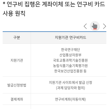
간접비 자동계산
* 연구비 집행은 계좌이체 또는 연구비 카드
교내연구지원
사용 원칙
교외 학술연구비 지원제도
연구비종합 관리시스템
구분
지원기관 연구비카드
한국연구재단
산업통상자원부
지원기관
국토교통과학기술진흥원
농림식품기술기획평가원
한국보건산업진흥원 등
지원기관 사이트에서 발급 신청
발급신청방법
(과제 담당자와 협의)
결제계좌
연구비계좌(자동이체)