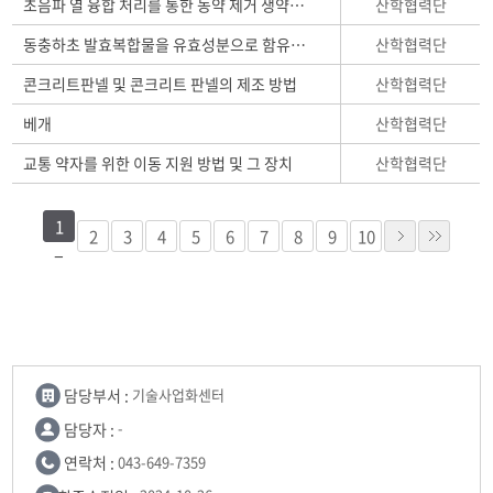
산학협력단
초음파 열 융합 처리를 통한 농약 제거 생약재 추출물 및 이의 제조방법
산학협력단
동충하초 발효복합물을 유효성분으로 함유하는 커피생두 및 그 제조방법
산학협력단
콘크리트판넬 및 콘크리트 판넬의 제조 방법
산학협력단
베개
산학협력단
교통 약자를 위한 이동 지원 방법 및 그 장치
1
2
3
4
5
6
7
8
9
10
담당부서 :
기술사업화센터
담당자 :
-
연락처 :
043-649-7359