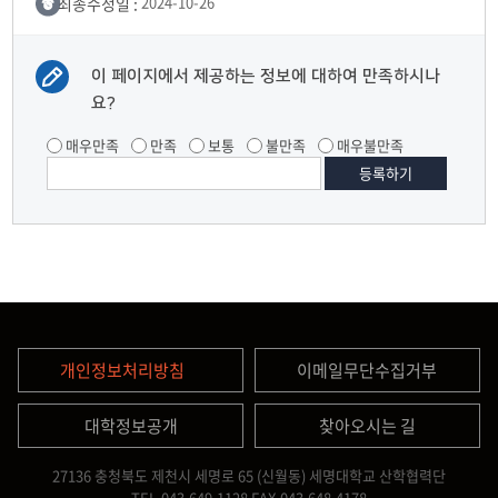
최종수정일 :
2024-10-26
이 페이지에서 제공하는 정보에 대하여 만족하시나
요?
매우만족
만족
보통
불만족
매우불만족
개인정보처리방침
이메일무단수집거부
대학정보공개
찾아오시는 길
27136 충청북도 제천시 세명로 65 (신월동) 세명대학교 산학협력단
TEL.043.649.1128
FAX.043.648.4178