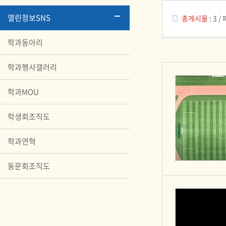
열린정보SNS
총게시물 :
3
/
학과동아리
학과행사갤러리
학과MOU
학생회조직도
학과연혁
동문회조직도