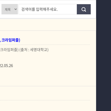
입학안내
레포츠체험 주변 즐길거리
검색어를 입력해주세요.
교육과정
걸어서 세명속으로
커뮤니티SNS
전공테마여행
홈페이지가이드
Youtube 대학소개
온, 크라임퍼즐)
Instragram 대학소개
 크라임퍼즐) (출처 : 세명대학교)
Youtube 학과소개
22.05.26
instagram 학과소개