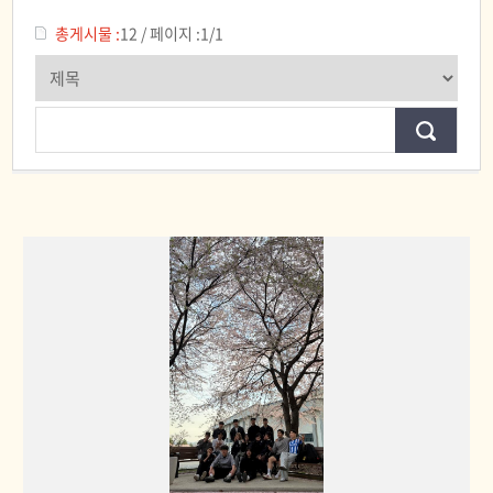
보디빌딩부
총게시물 :
12
/
페이지 :
1/1
배드민턴부
탁구부
스쿼시부
테니스부
축구부