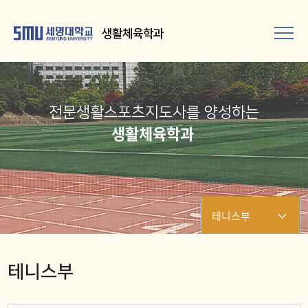
생활체육학과
전문생활스포츠지도사를 양성하는
생활체육학과
테니스부
골프부
테니스부
수영부[외부시설]