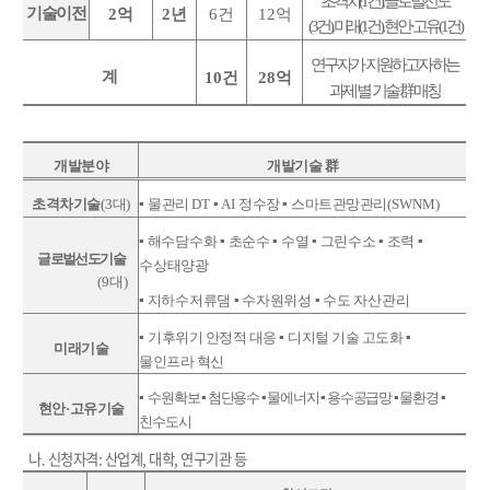
초격차
(1
건
)
글로벌선도
기술이전
2
억
2
년
6
건
12
억
(3
건
)
,
미래
(1
건
)
,
현안
·
고유
(1
건
)
연구자가 지원하고자 하는
계
10
건
28
억
과제 별 기술
群
매칭
개발분야
개발기술
群
초격차기술
(3
대
)
▪
물관리
DT
▪
AI
정수장
▪
스마트관망관리
(SWNM)
▪
해수담수화
▪
초순수
▪
수열
▪
그린수소
▪
조력
▪
글로벌선도기술
수상태양광
(9
대
)
▪
지하수저류댐
▪
수자원위성
▪
수도 자산관리
▪
기후위기 안정적 대응
▪
디지털 기술 고도화
▪
미래기술
물인프라 혁신
▪
수원확보
▪
첨단용수
▪
물에너지
▪
용수공급망
▪
물환경
▪
현안
·
고유기술
친수도시
나. 신청자격: 산업계, 대학, 연구기관 등