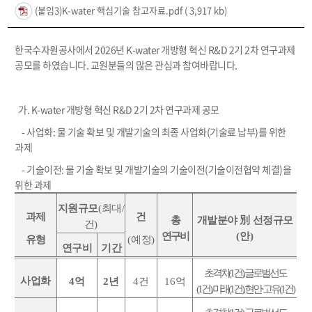
(붙임3)K-water 핵심기술 참고자료.pdf
( 3,917 kb)
한국수자원공사에서 2026년 K-water 개방형 혁신 R&D 2기 2차 연구과제
공모를 하였습니다. 교원분들의 많은 관심과 참여바랍니다.
가. K-water 개방형 혁신 R&D 2기 2차 연구과제 공모
- 사업화: 물 기술 확보 및 개발기술의 최종 사업화(기술료 납부)를 위한
과제
- 기술이전: 물 기술 확보 및 개발기술의 기술이전(기술이전협약 체결)을
위한 과제
지원규모
(
최대
/
과제
건
총
개발분야
別
선정규모
건
)
연구비
(
안
)
유형
(
예정
)
연구비
기간
초격차
(1
건
)
글로벌선도
사업화
4
억
2
년
4
건
16
억
(1
건
),
미래
(1
건
)
현안
·
고유
(1
건
)