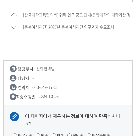
[한국대학교육협의회] 위탁 연구 공모 안내(통합대학의 대학기관 평
가인증 평가 모형 및 기준 개발 연구)
[충북여성재단] 2027년 충북여성재단 연구과제 수요조사
담당부서 :
산학협력팀
담당자 :
-
연락처 :
043-649-1783
최종수정일 :
2024-10-26
이 페이지에서 제공하는 정보에 대하여 만족하시나
요?
매우만족
만족
보통
불만족
매우불만족