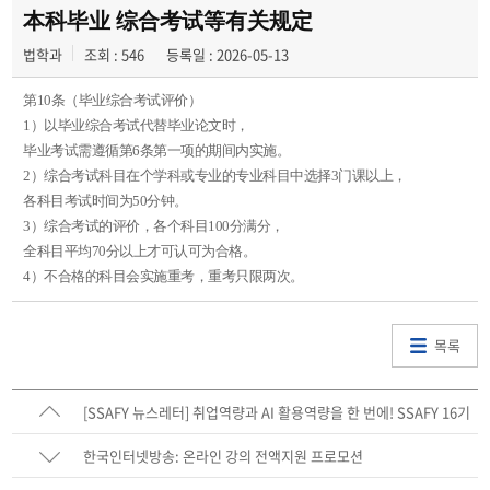
학과사진첩
本科毕业 综合考试等有关规定
법학과
조회 : 546
등록일 : 2026-05-13
학과행사
第
10
条（毕业综合考试评价）
동아리
1
）以毕业综合考试代替毕业论文时，
毕业考试需遵循第
6
条第一项的期间内实施。
학생회
2
）综合考试科目在个学科或专业的专业科目中选择
3
门课以上，
各科目考试时间为
50
分钟。
교우소식
3
）综合考试的评价，各个科目
100
分满分，
全科目平均
70
分以上才可认可为合格。
4
）不合格的科目会实施重考，重考只限两次。
목록
[SSAFY 뉴스레터] 취업역량과 AI 활용역량을 한 번에! SSAFY 16기
모집 (~5/11)
한국인터넷방송: 온라인 강의 전액지원 프로모션