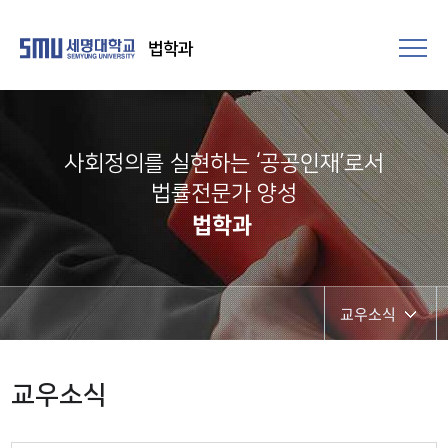
법학과
사회정의를 실현하는 ‘공공인재’로서
법률전문가 양성​
법학과
교우소식
공지사항
교우소식
취업정보