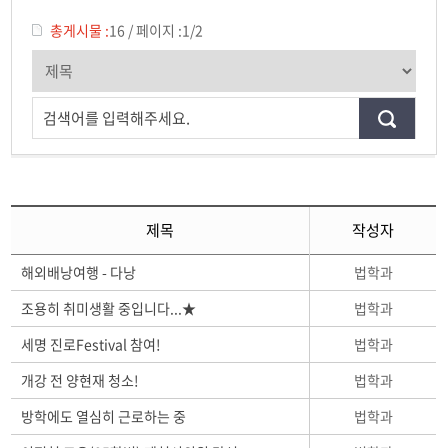
학과사진첩
총게시물 :
16
/
페이지 :
1/2
학과행사
동아리
검색어를 입력해주세요.
학생회
교우소식
제목
작성자
법학과
해외배낭여행 - 다낭
법학과
조용히 취미생활 중입니다...★
법학과
세명 진로Festival 참여!
법학과
개강 전 양현재 청소!
법학과
방학에도 열심히 근로하는 중