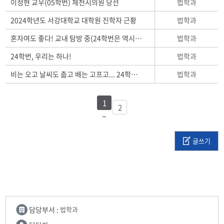
법학과
이정현 교우(05학번) 제천시의원 당선
법학과
2024학년도 서강대학교 대학원 진학자 근황
법학과
혼자여도 좋다! 교내 탐방 중(24학번은 역시 특이해...
법학과
24학번, 우리는 하나!
법학과
비는 오고 날씨도 춥고 배는 고프고... 24학번의 ...
1
2
글쓰기
담당부서 :
법학과