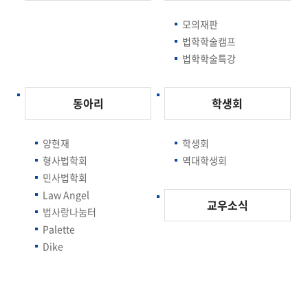
모의재판
법학학술캠프
법학학술특강
동아리
학생회
양현재
학생회
형사법학회
역대학생회
민사법학회
Law Angel
교우소식
법사랑나눔터
Palette
Dike