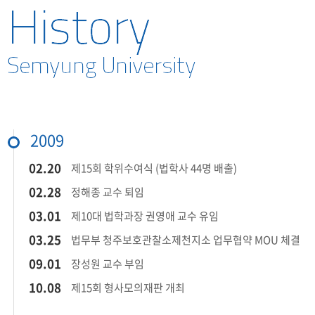
2000-2009
1991-1999
2009
02.20
제15회 학위수여식 (법학사 44명 배출)​
02.28
정해종 교수 퇴임​
03.01
제10대 법학과장 권영애 교수 유임​
03.25
법무부 청주보호관찰소제천지소 업무협약 MOU 체결
09.01
장성원 교수 부임​
10.08
​제15회 형사모의재판 개최​