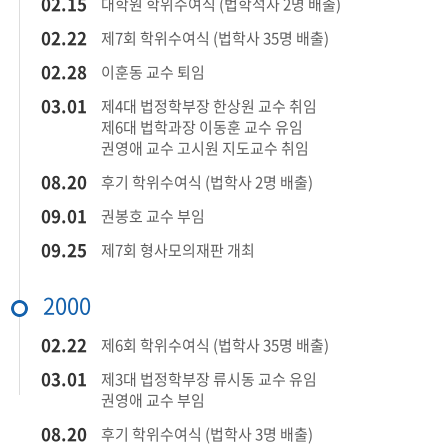
02.15​
대학원 학위수여식 (법학석사 2명 배출)
​02.22​
제7회 학위수여식 (법학사 35명 배출)​
02.28​
이훈동 교수 퇴임​
​03.01
제4대 법정학부장 한상원 교수 취임​
제6대 법학과장 이동훈 교수 유임​
권영애 교수 고시원 지도교수 취임​
08.20​
후기 학위수여식 (법학사 2명 배출)
09.01​
권봉호 교수 부임​
​09.25​
제7회 형사모의재판 개최​
2000
​02.22​
제6회 학위수여식 (법학사 35명 배출)​
03.01​
제3대 법정학부장 류시동 교수 유임​
권영애 교수 부임​
08.20​
후기 학위수여식 (법학사 3명 배출)​