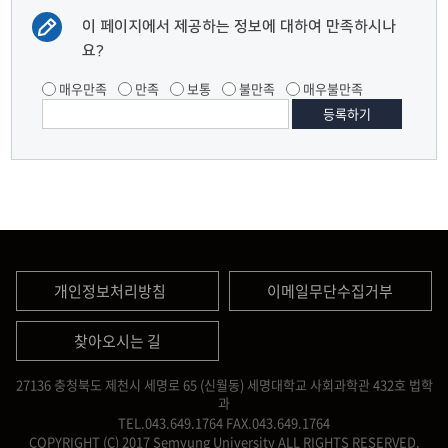
이 페이지에서 제공하는 정보에 대하여 만족하시나
요?
매우만족
만족
보통
불만족
매우불만족
개인정보처리방침
이메일무단수집거부
찾아오시는 길
27136 충청북도 제천시 세명로 65 (신월동) 세명대학교 사회과학관 432호 법학
과
TEL.043.649.1764
FAX.043.649.1764
COPYRIGHT (C) 2017 Semyung University ALL RIGHTS RESERVED.