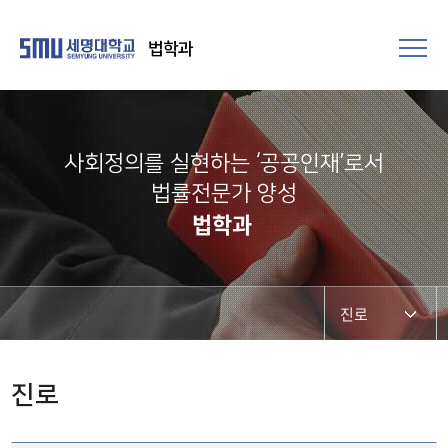
법학과
사회정의를 실현하는 ‘공공인재’로서
법률전문가 양성​
법학과
진로
인사말
진로
학과연혁