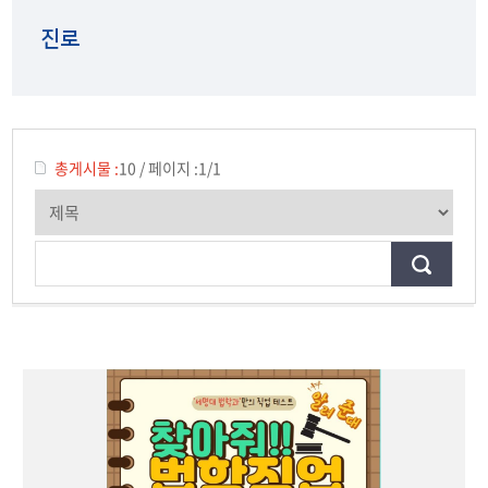
학과소개
진로
진로
위치/연락처
총게시물 :
10
/
페이지 :
1/1