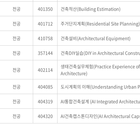
전공
401350
건축적산(Building Estimation)
전공
401712
주거단지계획(Residential Site Planning)
전공
410758
건축설비(Architectural Equipment)
전공
357144
건축DIY실습(DIY in Architectural Constru
생태건축실무체험(Practice Experience of E
전공
402114
Architecture)
전공
404085
도시계획의 이해(Understanding Urban Pl
전공
404319
AI통합건축설계 (AI Integrated Architectur
전공
404320
AI건축캡스톤디자인(AI Architectural Caps