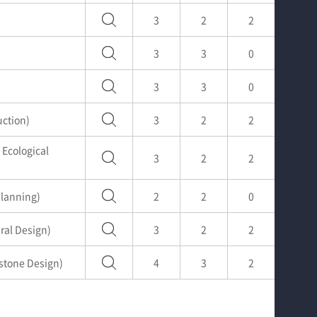
3
2
2
3
3
0
3
3
0
ction)
3
2
2
cological
3
2
2
anning)
2
2
0
al Design)
3
2
2
tone Design)
4
3
2