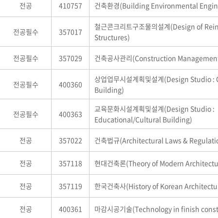
전공
410757
건축환경(Building Environmental Engin
철근콘크리트구조물의설계(Design of Reinfo
전공필수
357017
Structures)
전공필수
357029
건축공사관리(Construction Managemen
상업업무시설계획및설계(Design Studio : C
전공필수
400360
Building)
교육문화시설계획및설계(Design Studio :
전공필수
400363
Educational/Cultural Building)
전공
357022
건축법규(Architectural Laws & Regulati
전공
357118
현대건축론(Theory of Modern Architectu
전공
357119
한국건축사(History of Korean Architectu
전공
400361
마감시공기술(Technology in finish const