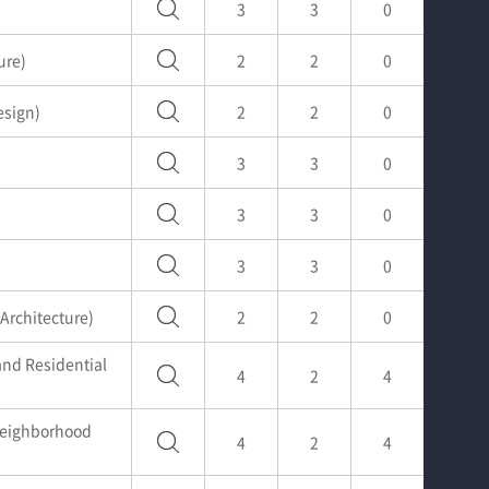
3
3
0
ure)
2
2
0
sign)
2
2
0
3
3
0
3
3
0
3
3
0
chitecture)
2
2
0
 Residential
4
2
4
ighborhood
4
2
4