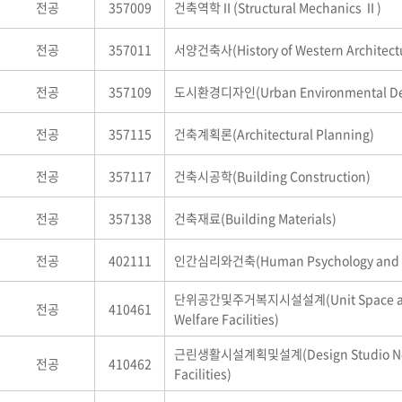
전공
357009
건축역학Ⅱ(Structural Mechanics Ⅱ)
전공
357011
서양건축사(History of Western Architect
전공
357109
도시환경디자인(Urban Environmental De
전공
357115
건축계획론(Architectural Planning)
전공
357117
건축시공학(Building Construction)
전공
357138
건축재료(Building Materials)
전공
402111
인간심리와건축(Human Psychology and Ar
단위공간및주거복지시설설계(Unit Space and
전공
410461
Welfare Facilities)
근린생활시설계획및설계(Design Studio Ne
전공
410462
Facilities)