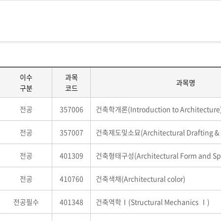
이수
과목
과목명
구분
코드
전공
357006
건축학개론(Introduction to Architecture
전공
357007
건축제도및소묘(Architectural Drafting & 
전공
401309
건축형태구성(Architectural Form and Sp
전공
410760
건축색채(Architectural color)
전공필수
401348
건축역학Ⅰ(Structural Mechanics Ⅰ)