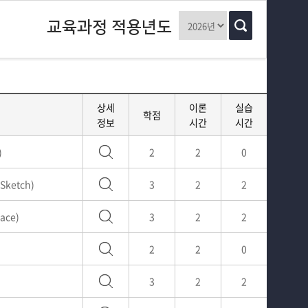
교육과정
교육과정 적용년도
학과 행사 및 활동
커뮤니티
홈페이지가이드
상세
이론
실습
학점
정보
시간
시간
)
2
2
0
Sketch)
3
2
2
ace)
3
2
2
2
2
0
3
2
2