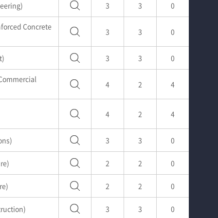
eering)
3
3
0
rced Concrete
3
3
0
t)
3
3
0
ommercial
4
2
4
4
2
4
ons)
3
3
0
re)
2
2
0
re)
2
2
0
ruction)
3
3
0