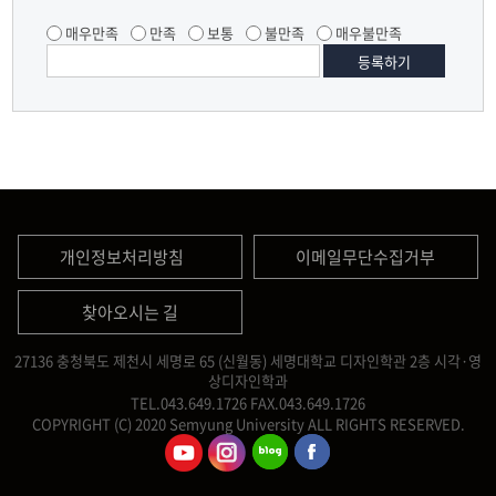
매우만족
만족
보통
불만족
매우불만족
개인정보처리방침
이메일무단수집거부
찾아오시는 길
27136 충청북도 제천시 세명로 65 (신월동) 세명대학교 디자인학관 2층 시각·영
상디자인학과
TEL.043.649.1726
FAX.043.649.1726
COPYRIGHT (C) 2020 Semyung University ALL RIGHTS RESERVED.