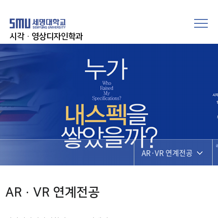
시각·영상디자인학과
AR·VR 연계전공
교육과정
AR·VR 연계전공
모듈형교육과정