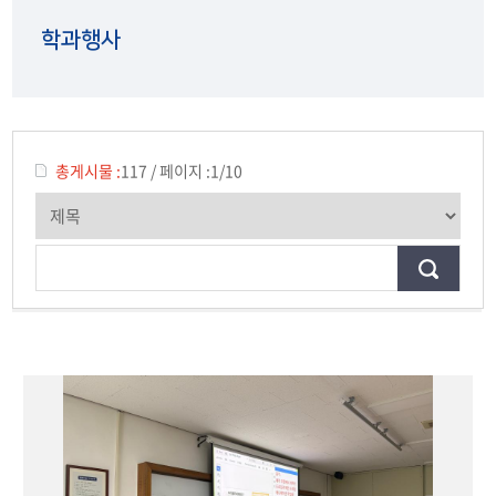
공모전
학과행사
학생 인터뷰
총게시물 :
117
/
페이지 :
1/10