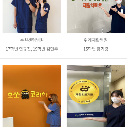
수원센텀병원
위례재활병원
17학번 연규진, 19학번 김민주
15학번 홍기랑