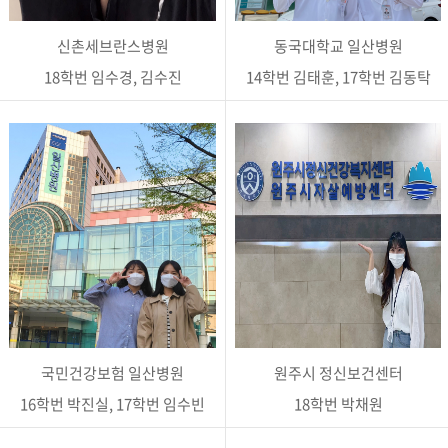
신촌세브란스병원
동국대학교 일산병원
18학번 임수경, 김수진
14학번 김태훈, 17학번 김동탁
국민건강보험 일산병원
원주시 정신보건센터
16학번 박진실, 17학번 임수빈
18학번 박채원