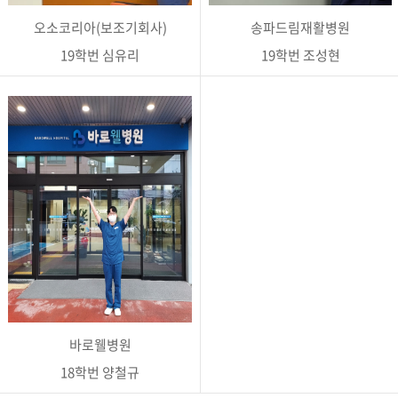
오소코리아(보조기회사)
송파드림재활병원
19학번 심유리
19학번 조성현
바로웰병원
18학번 양철규