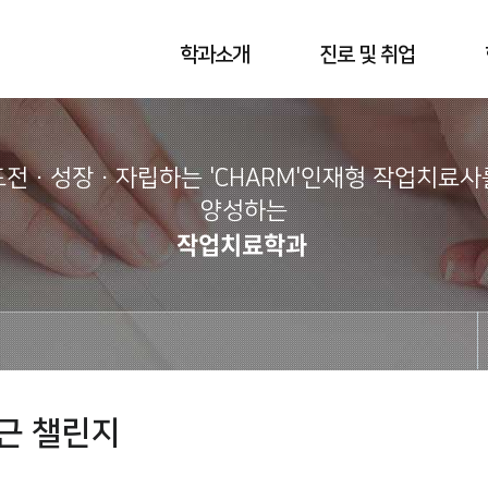
학과소개
진로 및 취업
도전·성장·자립하는 'CHARM'인재형 작업치료사
양성하는
작업치료학과
근 챌린지