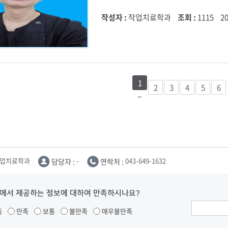
작성자 :
작업치료학과
조회 :
1115
20
1
2
3
4
5
6
업치료학과
담당자 :
-
연락처 :
043-649-1632
에서 제공하는 정보에 대하여 만족하시나요?
족
만족
보통
불만족
매우불만족