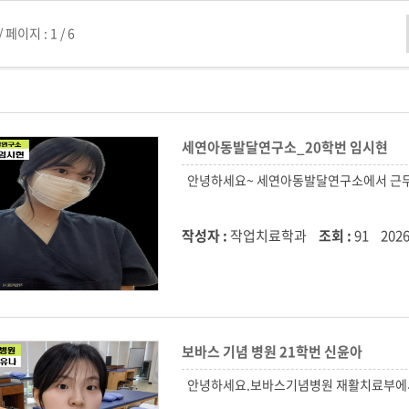
/
페이지 :
1 / 6
세연아동발달연구소_20학번 임시현
작성자 :
작업치료학과
조회 :
91
2026
보바스 기념 병원 21학번 신윤아