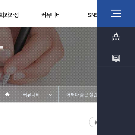
학과과정
커뮤니티
SNS
를
커뮤니티
어쩌다 출근 챌린지
학과소개
학과공지
진로 및 취업
학과 소식 및 행사