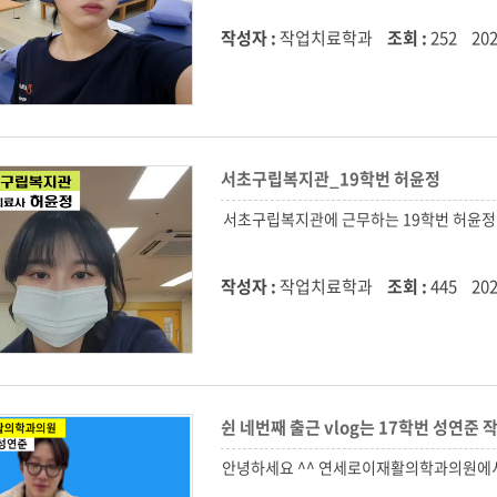
작성자 :
작업치료학과
조회 :
252
202
서초구립복지관_19학번 허윤정
작성자 :
작업치료학과
조회 :
445
202
쉰 네번째 출근 vlog는 17학번 성연