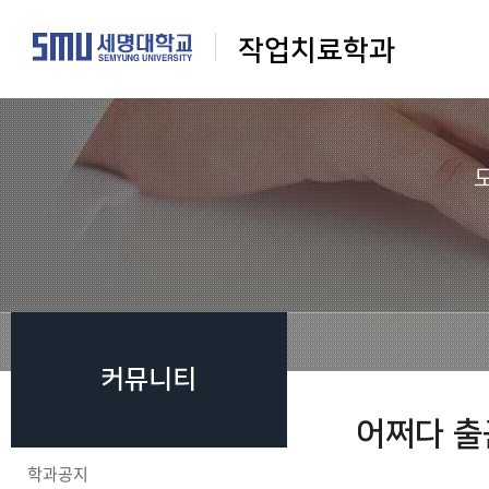
작업치료학과
커뮤니티
어쩌다 출
학과공지