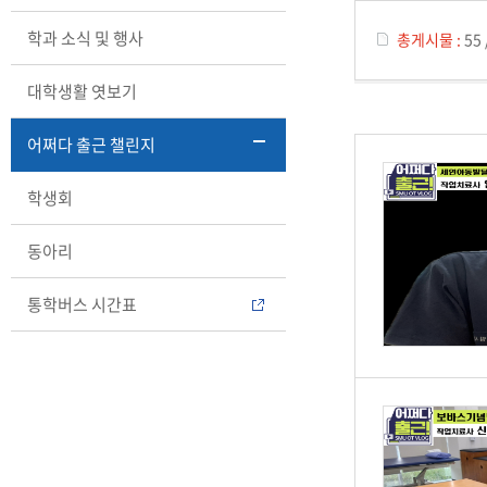
학과 소식 및 행사
총게시물 :
55
대학생활 엿보기
어쩌다 출근 챌린지
학생회
동아리
통학버스 시간표