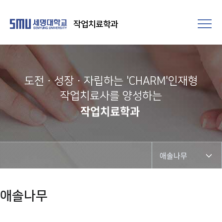
작업치료학과
도전·성장·자립하는 'CHARM'인재형
작업치료사를 양성하는
작업치료학과
애솔나무
브레인
애솔나무
늘품