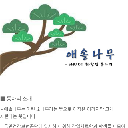
지.태.사
초코파이
99세까지 88하게
애솔나무
그린나래
한.작.연
SSOOCC
■ 동아리 소개
- 애솔나무는 어린 소나무라는 뜻으로 아직은 어리지만 크게
자란다는 뜻입니다.
- 국민건강보험공단에 입사하기 위해 작업치료학과 학생들이 모여