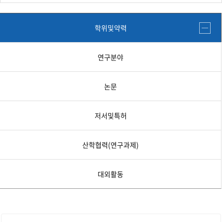
학위및약력
연구분야
논문
저서및특허
산학협력(연구과제)
대외활동