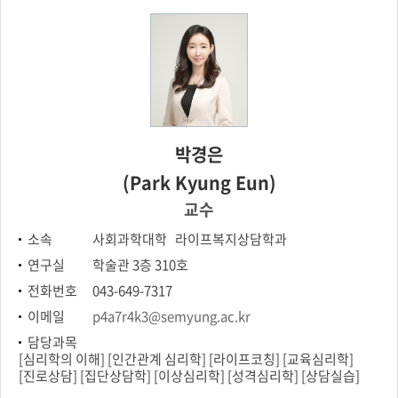
학과연혁
연락처
박경은
(Park Kyung Eun)
교수
소속
사회과학대학 라이프복지상담학과
연구실
학술관 3층 310호
전화번호
043-649-7317
이메일
p4a7r4k3@semyung.ac.kr
담당과목
[심리학의 이해] [인간관계 심리학] [라이프코칭] [교육심리학]
[진로상담] [집단상담학] [이상심리학] [성격심리학] [상담실습]